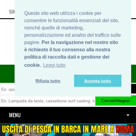
SOCIAL, INFO & SHOP
Questo sito web utilizza i cookie per
consentire le funzionalità essenziali del sito,
nonché quelle di marketing,
personalizzazione ed analisi del traffico sulle
pagine.
Per la navigazione nel nostro sito
è richiesto il tuo consenso alla nostra
politica di raccolta dati e gestione dei
cookie.
Leggi tutto
ITINERARIDIPESCA.IT
Rifiuta tutto
Accetta tutto
MENU