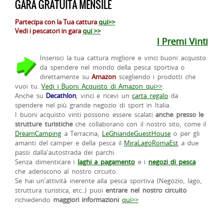
GARA GRATUITA MENSILE
Partecipa con la Tua cattura
qui>>
Vedi i pescatori in gara
qui >>
I Premi Vinti
Inserisci la tua cattura migliore e vinci buoni acquisto
da spendere nel mondo della pesca sportiva o
direttamente su
Amazon
scegliendo i prodotti che
vuoi tu.
Vedi i Buoni Acquisto di Amazon qui>>
.
Anche su
Decathlon
, vinci e ricevi un
carta regalo
da
spendere nel più grande negozio di sport in Italia.
I buoni acquisto vinti possono essere scalati
anche presso le
strutture turistiche
che collaborano con il nostro sito, come il
DreamCamping
a Terracina,
LeGhiandeGuestHouse
o per gli
amanti del camper e della pesca il
MiraLagoRomaEst
a due
passi dalla'autostrada dei parchi.
Senza dimenticare i
laghi a pagamento
e i
negozi di pesca
che aderiscono al nostro circuito.
Se hai un'attività inerente alla pesca sportiva (Negozio, lago,
struttura turistica, etc..) puoi
entrare nel nostro circuito
richiedendo
maggiori informazioni
qui>>