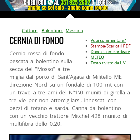
Catture
-
Bolentino
-
Messina
CERNIA DI FONDO
Vuoi commentare?
Stampa/Scarica il PDF
Dove e come arrivare
Cernia rossa di fondo
METEO
pescata a bolentino sulla
Testo rivisto da L.V
secca del "Mosso" a tre
miglia dal porto di Sant'Agata di Militello ME
direzione Nord su un fondale di 100 mt con
un trave a tre ami del N°1\0 muniti di girella a
tre vie per non attorcigliarsi, innescati con
pezzi di totano e sarda. Canna da bolentino
con un vecchio trattore Mitchel 498 munito di
multifibra dello 0,20.