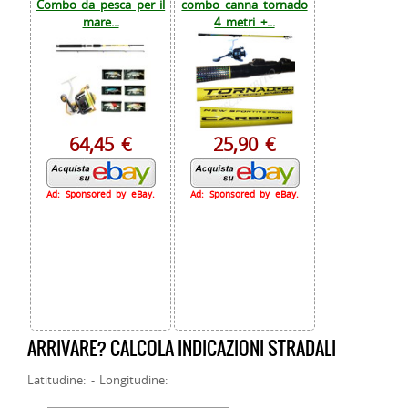
Combo da pesca per il
combo canna tornado
mare...
4 metri +...
64,45 €
25,90 €
Ad: Sponsored by eBay.
Ad: Sponsored by eBay.
ARRIVARE? CALCOLA INDICAZIONI STRADALI
Latitudine: - Longitudine: