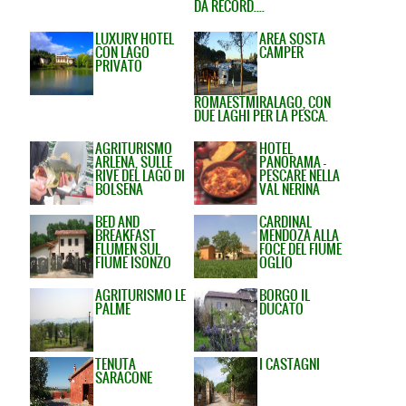
DA RECORD....
LUXURY HOTEL
AREA SOSTA
CON LAGO
CAMPER
PRIVATO
ROMAESTMIRALAGO, CON
DUE LAGHI PER LA PESCA.
AGRITURISMO
HOTEL
ARLENA, SULLE
PANORAMA -
RIVE DEL LAGO DI
PESCARE NELLA
BOLSENA
VAL NERINA
BED AND
CARDINAL
BREAKFAST
MENDOZA ALLA
FLUMEN SUL
FOCE DEL FIUME
FIUME ISONZO
OGLIO
AGRITURISMO LE
BORGO IL
PALME
DUCATO
TENUTA
I CASTAGNI
SARACONE