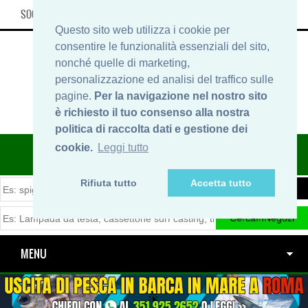
SOCIAL, INFO & SHOP
Questo sito web utilizza i cookie per
consentire le funzionalità essenziali del sito,
nonché quelle di marketing,
personalizzazione ed analisi del traffico sulle
pagine.
Per la navigazione nel nostro sito
è richiesto il tuo consenso alla nostra
politica di raccolta dati e gestione dei
ITINERARIDIPESCA.IT
cookie.
Leggi tutto
Rifiuta tutto
Accetta tutto
MENU