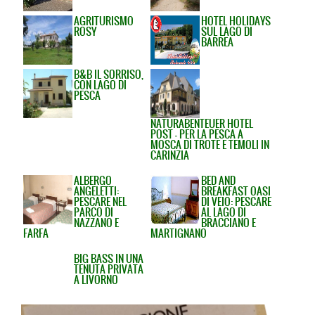
AGRITURISMO
HOTEL HOLIDAYS
ROSY
SUL LAGO DI
BARREA
B&B IL SORRISO,
CON LAGO DI
PESCA
NATURABENTEUER HOTEL
POST - PER LA PESCA A
MOSCA DI TROTE E TEMOLI IN
CARINZIA
ALBERGO
BED AND
ANGELETTI:
BREAKFAST OASI
PESCARE NEL
DI VEIO: PESCARE
PARCO DI
AL LAGO DI
NAZZANO E
BRACCIANO E
FARFA
MARTIGNANO
BIG BASS IN UNA
TENUTA PRIVATA
A LIVORNO