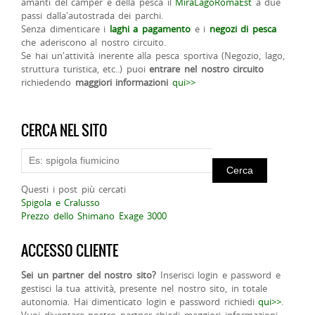
amanti del camper e della pesca il
MiraLagoRomaEst
a due
passi dalla'autostrada dei parchi.
Senza dimenticare i
laghi a pagamento
e i
negozi di pesca
che aderiscono al nostro circuito.
Se hai un'attività inerente alla pesca sportiva (Negozio, lago,
struttura turistica, etc..) puoi
entrare nel nostro circuito
richiedendo
maggiori informazioni
qui>>
CERCA NEL SITO
Questi i post più cercati
Spigola e Cralusso
Prezzo dello Shimano Exage 3000
ACCESSO CLIENTE
Sei un partner del nostro sito?
Inserisci login e password e
gestisci la tua attività, presente nel nostro sito, in totale
autonomia. Hai dimenticato login e password richiedi
qui>>
.
Vuoi diventare nostro partner chiedi maggiori informazioni