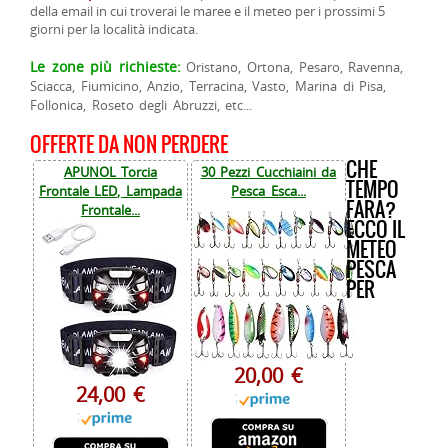
della email in cui troverai le maree e il meteo per i prossimi 5
giorni per la località indicata.
Le zone più richieste:
Oristano, Ortona, Pesaro, Ravenna,
Sciacca, Fiumicino, Anzio, Terracina, Vasto, Marina di Pisa,
Follonica, Roseto degli Abruzzi, etc...
OFFERTE DA NON PERDERE
CHE
APUNOL Torcia
30 Pezzi Cucchiaini da
TEMPO
Frontale LED, Lampada
Pesca Esca...
FARA?
Frontale...
ECCO IL
METEO
PESCA
PER
20,00 €
24,00 €