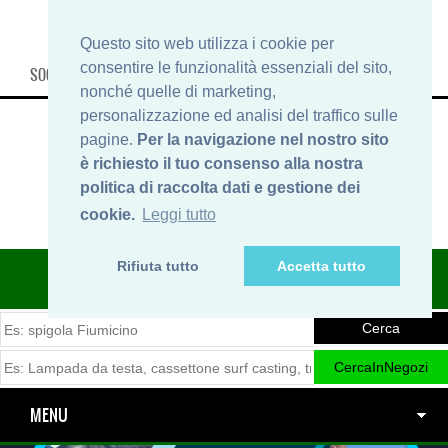
Questo sito web utilizza i cookie per
consentire le funzionalità essenziali del sito,
SOCIAL, INFO & SHOP
nonché quelle di marketing,
personalizzazione ed analisi del traffico sulle
pagine.
Per la navigazione nel nostro sito
è richiesto il tuo consenso alla nostra
politica di raccolta dati e gestione dei
cookie.
Leggi tutto
Rifiuta tutto
Accetta tutto
ITINERARIDIPESCA.IT
MENU