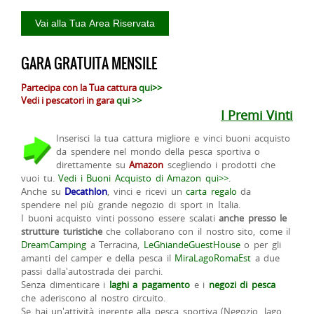
GARA GRATUITA MENSILE
Partecipa con la Tua cattura
qui>>
Vedi i pescatori in gara
qui >>
I Premi Vinti
Inserisci la tua cattura migliore e vinci buoni acquisto
da spendere nel mondo della pesca sportiva o
direttamente su
Amazon
scegliendo i prodotti che
vuoi tu.
Vedi i Buoni Acquisto di Amazon qui>>
.
Anche su
Decathlon
, vinci e ricevi un
carta regalo
da
spendere nel più grande negozio di sport in Italia.
I buoni acquisto vinti possono essere scalati
anche presso le
strutture turistiche
che collaborano con il nostro sito, come il
DreamCamping
a Terracina,
LeGhiandeGuestHouse
o per gli
amanti del camper e della pesca il
MiraLagoRomaEst
a due
passi dalla'autostrada dei parchi.
Senza dimenticare i
laghi a pagamento
e i
negozi di pesca
che aderiscono al nostro circuito.
Se hai un'attività inerente alla pesca sportiva (Negozio, lago,