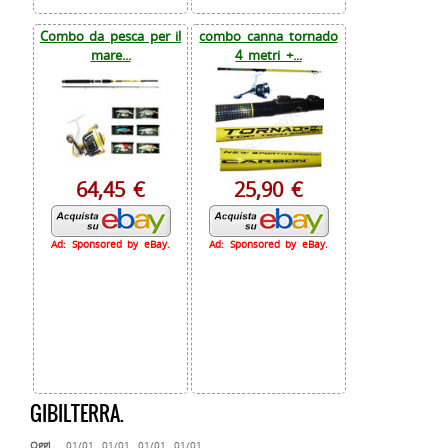
Combo da pesca per il
combo canna tornado
mare...
4 metri +...
64,45 €
25,90 €
Ad: Sponsored by eBay.
Ad: Sponsored by eBay.
GIBILTERRA.
Oggi
01/01
01/01
01/01
01/01