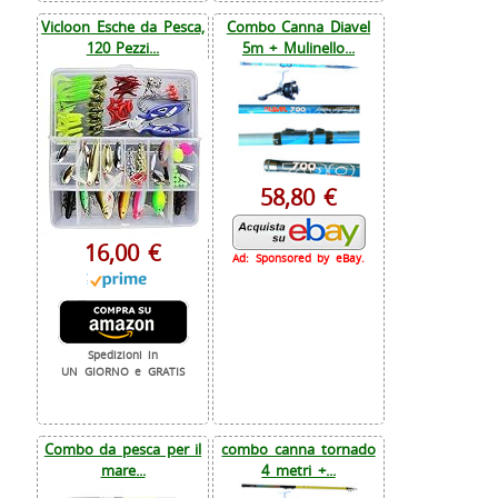
Vicloon Esche da Pesca,
Combo Canna Diavel
120 Pezzi...
5m + Mulinello...
58,80 €
16,00 €
Ad: Sponsored by eBay.
Spedizioni in
UN GIORNO e GRATIS
Combo da pesca per il
combo canna tornado
mare...
4 metri +...