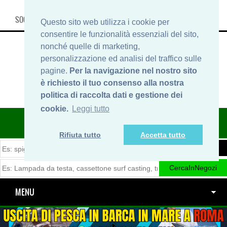
SOCIAL, INFO & SHOP
Questo sito web utilizza i cookie per
consentire le funzionalità essenziali del sito,
nonché quelle di marketing,
personalizzazione ed analisi del traffico sulle
pagine.
Per la navigazione nel nostro sito
è richiesto il tuo consenso alla nostra
politica di raccolta dati e gestione dei
cookie.
Leggi tutto
ITINERARIDIPESCA.IT
Rifiuta tutto
Accetta tutto
MENU