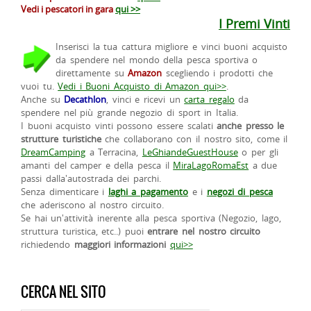
Vedi i pescatori in gara
qui >>
I Premi Vinti
Inserisci la tua cattura migliore e vinci buoni acquisto
da spendere nel mondo della pesca sportiva o
direttamente su
Amazon
scegliendo i prodotti che
vuoi tu.
Vedi i Buoni Acquisto di Amazon qui>>
.
Anche su
Decathlon
, vinci e ricevi un
carta regalo
da
spendere nel più grande negozio di sport in Italia.
I buoni acquisto vinti possono essere scalati
anche presso le
strutture turistiche
che collaborano con il nostro sito, come il
DreamCamping
a Terracina,
LeGhiandeGuestHouse
o per gli
amanti del camper e della pesca il
MiraLagoRomaEst
a due
passi dalla'autostrada dei parchi.
Senza dimenticare i
laghi a pagamento
e i
negozi di pesca
che aderiscono al nostro circuito.
Se hai un'attività inerente alla pesca sportiva (Negozio, lago,
struttura turistica, etc..) puoi
entrare nel nostro circuito
richiedendo
maggiori informazioni
qui>>
CERCA NEL SITO