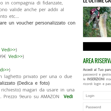
LE ULTIME C
 o in compagnia di fidanzate,
ono valide anche per addii al
nto etc...
are un voucher personalizzato con
€
Vedi>>
)
,99€
Vedi>>
)
AREA RISERV
di>>
)
Accedi al Tuo pann
password e gestis
un laghetto privato per una o due
le
INSERZIONI
ins
izzato (Dedica e foto)
ricordi login e pa
richiesto) magari da usare in una

. Prezzo 9euro su AMAZON
Vedi