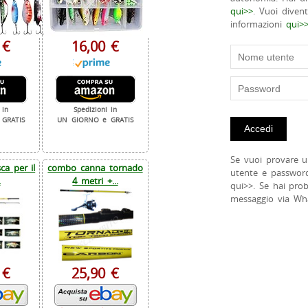
qui>>
. Vuoi diven
informazioni
qui>
 €
16,00 €
 in
Spedizioni in
GRATIS
UN GIORNO e GRATIS
Se vuoi provare u
a per il
combo canna tornado
utente e passwor
.
4 metri +...
qui>>. Se hai pro
messaggio via Wh
 €
25,90 €