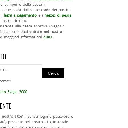
el camper e della pesca il
a due passi dalla'autostrada dei parchi.
 i
laghi a pagamento
e i
negozi di pesca
nostro circuito.
 inerente alla pesca sportiva (Negozio,
istica, etc..) puoi
entrare nel nostro
do
maggiori informazioni
qui>>
ITO
cercati
mano Exage 3000
ENTE
 nostro sito?
Inserisci login e password e
ività, presente nel nostro sito, in totale
menticato login e password richiedi