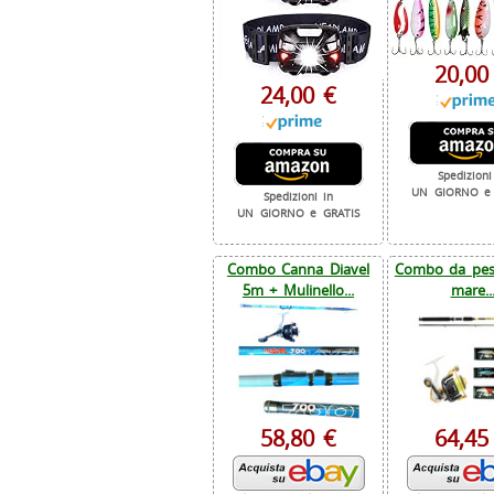
20,00
24,00 €
Spedizioni
UN GIORNO e 
Spedizioni in
UN GIORNO e GRATIS
Combo Canna Diavel
Combo da pesc
5m + Mulinello...
mare..
58,80 €
64,45