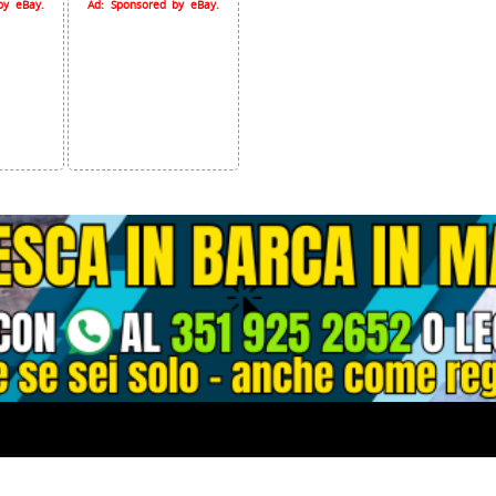
by eBay.
Ad: Sponsored by eBay.