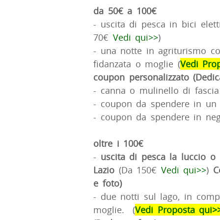
da 50€ a 100€
- uscita di pesca in bici elet
70€
Vedi qui>>
)
- una notte in agriturismo c
fidanzata o moglie (
Vedi Pro
coupon personalizzato (Dedic
- canna o mulinello di fasci
- coupon da spendere in un 
- coupon da spendere in nego
oltre i 100€
-
uscita di pesca la luccio o
Lazio
(Da 150€
Vedi qui>>
)
C
e foto)
- due notti sul lago, in comp
moglie. (
Vedi Proposta qui>