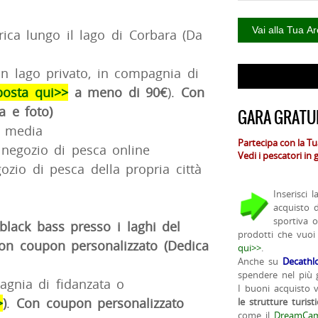
trica lungo il lago di Corbara (Da
on lago privato, in compagnia di
posta qui>>
a meno di 90€
).
Con
a e foto)
GARA GRATUI
a media
Partecipa con la T
negozio di pesca online
Vedi i pescatori in
zio di pesca della propria città
Inserisci 
acquisto 
sportiva 
 black bass presso i laghi del
prodotti che vuoi
on coupon personalizzato (Dedica
qui>>
.
Anche su
Decathl
spendere nel più g
agnia di fidanzata o
I buoni acquisto 
>
)
.
Con coupon personalizzato
le strutture turist
come il
DreamCam