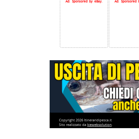
Ad: Sponsored by eBay.
Ad: Sponsored 
Copyright 2026 Itineraridipesca.it
Sito realizzato da
Icewebsolution
.