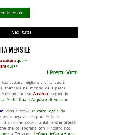
Vedi tutte
TA MENSILE
ua cattura
qui>>
 gara
qui >>
I Premi Vinti
la tua cattura migliore e vinci buoni
da spendere nel mondo della pesca
o direttamente su
Amazon
scegliendo i
 tu.
Vedi i Buoni Acquisto di Amazon
on
, vinci e ricevi un
carta regalo
da
rande negozio di sport in Italia.
vinti possono essere scalati
anche presso
iche
che collaborano con il nostro sito,
ping
a Terracina,
LeGhiandeGuestHouse