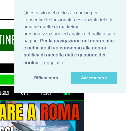
HOME
INFO
SHOP
PRIVACY
Questo sito web utilizza i cookie per
consentire le funzionalità essenziali del sito,
nonché quelle di marketing,
personalizzazione ed analisi del traffico sulle
TINERARIDIPESCA.IT
pagine.
Per la navigazione nel nostro sito
è richiesto il tuo consenso alla nostra
politica di raccolta dati e gestione dei
cookie.
Leggi tutto
Rifiuta tutto
Accetta tutto
EGOZI
UTILI
PESCI
INFO