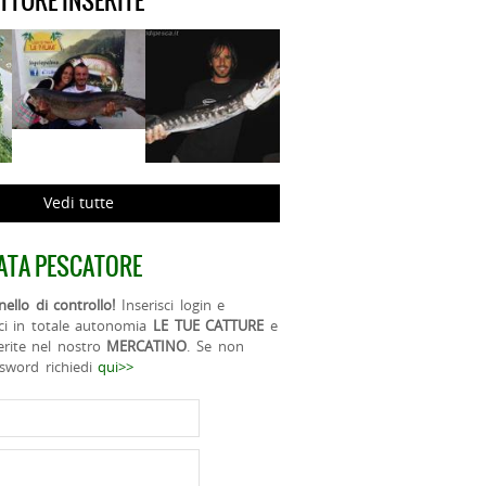
ATTURE INSERITE
Vedi tutte
ATA PESCATORE
ello di controllo!
Inserisci login e
ci in totale autonomia
LE TUE CATTURE
e
erite nel nostro
MERCATINO
. Se non
ssword richiedi
qui>>