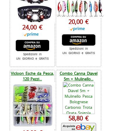
20,00 €
24,00 €
Spedizioni in
UN GIORNO e GRATIS
Spedizioni in
UN GIORNO e GRATIS
Vicloon Esche da Pesca,
Combo Canna Diavel
120 Pezzi...
5m + Mulinello...
58,80 €