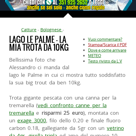
Catture
-
Bolognese
-
LAGO LE PALME - LA
Vuoi commentare?
MIA TROTA DA 10KG
Stampa/Scarica il PDF
Dove e come arrivare
METEO
Bellissima foto che
Testo rivisto da L.V
Alessandro ci manda dal
lago le Palme in cui ci mostra tutto soddisfatto
la sua big trout da ben 10kg.
Trota gigante pescata con una canna per la
tremarella (
vedi confronto canne per la
tremarella
e
risparmi 25 euro
), montata con
un
exage 3000
, filo dello 0.20 e finale fluoro
carbon 0.18, gallegiante da 5gr con un
vetrino
da 4gr
,
girella tripla
ed amo del numero 10,