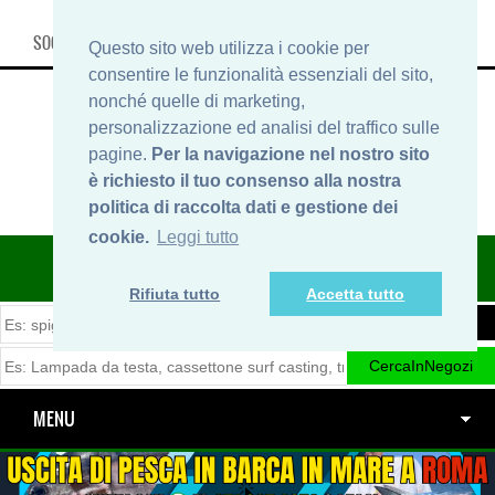
SOCIAL, INFO & SHOP
Questo sito web utilizza i cookie per
consentire le funzionalità essenziali del sito,
nonché quelle di marketing,
personalizzazione ed analisi del traffico sulle
pagine.
Per la navigazione nel nostro sito
è richiesto il tuo consenso alla nostra
politica di raccolta dati e gestione dei
cookie.
Leggi tutto
ITINERARIDIPESCA.IT
Rifiuta tutto
Accetta tutto
MENU