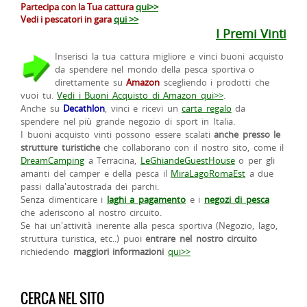
Partecipa con la Tua cattura
qui>>
Vedi i pescatori in gara
qui >>
I Premi Vinti
Inserisci la tua cattura migliore e vinci buoni acquisto
da spendere nel mondo della pesca sportiva o
direttamente su
Amazon
scegliendo i prodotti che
vuoi tu.
Vedi i Buoni Acquisto di Amazon qui>>
.
Anche su
Decathlon
, vinci e ricevi un
carta regalo
da
spendere nel più grande negozio di sport in Italia.
I buoni acquisto vinti possono essere scalati
anche presso le
strutture turistiche
che collaborano con il nostro sito, come il
DreamCamping
a Terracina,
LeGhiandeGuestHouse
o per gli
amanti del camper e della pesca il
MiraLagoRomaEst
a due
passi dalla'autostrada dei parchi.
Senza dimenticare i
laghi a pagamento
e i
negozi di pesca
che aderiscono al nostro circuito.
Se hai un'attività inerente alla pesca sportiva (Negozio, lago,
struttura turistica, etc..) puoi
entrare nel nostro circuito
richiedendo
maggiori informazioni
qui>>
CERCA NEL SITO