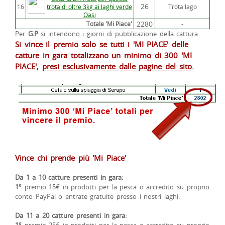
26
16
trota di oltre 3kg ai laghi verde
Trota lago
Oasi
2280
Totale 'Mi Piace'
-
Per
G.P
si intendono i giorni di pubblicazione della cattura
Si vince il premio solo se tutti i 'MI PIACE' delle
catture in gara totalizzano un minimo di 300 'MI
PIACE',
presi esclusivamente dalle pagine del sito.
Vince chi prende più 'Mi Piace'
Da 1 a 10 catture presenti in gara:
1°
premio 15€ in prodotti per la pesca o accredito su proprio
conto PayPal o entrate gratuite presso i nostri laghi.
Da 11 a 20 catture presenti in gara:
1°
premio 25€ in prodotti per la pesca o accredito su proprio