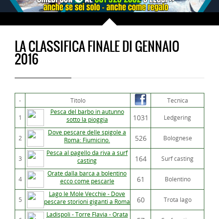
LA CLASSIFICA FINALE DI GENNAIO
2016
-
Titolo
Tecnica
Pesca del barbo in autunno
1031
1
Ledgering
sotto la pioggia
Dove pescare delle spigole a
526
2
Bolognese
Roma: Fiumicino.
Pesca al pagello da riva a surf
164
3
Surf casting
casting
Orate dalla barca a bolentino
61
4
Bolentino
ecco come pescarle
Lago le Mole Vecchie - Dove
60
5
Trota lago
pescare storioni giganti a Roma
Ladispoli - Torre Flavia - Orata