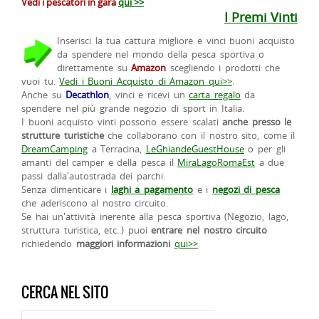
Vedi i pescatori in gara
qui >>
I Premi Vinti
Inserisci la tua cattura migliore e vinci buoni acquisto
da spendere nel mondo della pesca sportiva o
direttamente su
Amazon
scegliendo i prodotti che
vuoi tu.
Vedi i Buoni Acquisto di Amazon qui>>
.
Anche su
Decathlon
, vinci e ricevi un
carta regalo
da
spendere nel più grande negozio di sport in Italia.
I buoni acquisto vinti possono essere scalati
anche presso le
strutture turistiche
che collaborano con il nostro sito, come il
DreamCamping
a Terracina,
LeGhiandeGuestHouse
o per gli
amanti del camper e della pesca il
MiraLagoRomaEst
a due
passi dalla'autostrada dei parchi.
Senza dimenticare i
laghi a pagamento
e i
negozi di pesca
che aderiscono al nostro circuito.
Se hai un'attività inerente alla pesca sportiva (Negozio, lago,
struttura turistica, etc..) puoi
entrare nel nostro circuito
richiedendo
maggiori informazioni
qui>>
CERCA NEL SITO