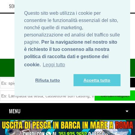
SOCIAL, INFO & SHOP
Questo sito web utilizza i cookie per
consentire le funzionalità essenziali del sito,
nonché quelle di marketing,
personalizzazione ed analisi del traffico sulle
pagine.
Per la navigazione nel nostro sito
è richiesto il tuo consenso alla nostra
politica di raccolta dati e gestione dei
ITINERARIDIPESCA.IT
cookie.
Leggi tutto
Rifiuta tutto
Accetta tutto
MENU