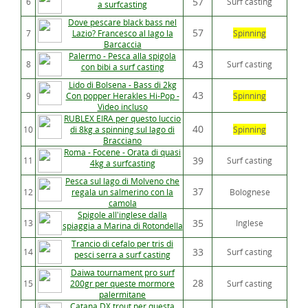
57
6
Surf casting
a surfcasting
Dove pescare black bass nel
57
7
Lazio? Francesco al lago la
Spinning
Barcaccia
Palermo - Pesca alla spigola
43
8
Surf casting
con bibi a surf casting
Lido di Bolsena - Bass di 2kg
43
9
Con popper Herakles Hi-Pop -
Spinning
Video incluso
RUBLEX EIRA per questo luccio
40
10
di 8kg a spinning sul lago di
Spinning
Bracciano
Roma - Focene - Orata di quasi
39
11
Surf casting
4kg a surfcasting
Pesca sul lago di Molveno che
37
12
regala un salmerino con la
Bolognese
camola
Spigole all'inglese dalla
35
13
Inglese
spiaggia a Marina di Rotondella
Trancio di cefalo per tris di
33
14
Surf casting
pesci serra a surf casting
Daiwa tournament pro surf
28
15
200gr per queste mormore
Surf casting
palermitane
Catana DX trout per questa