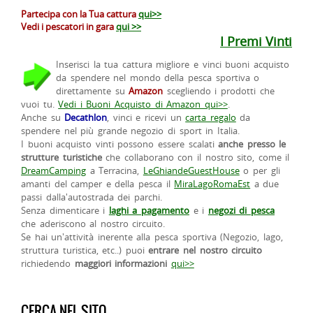
Partecipa con la Tua cattura
qui>>
Vedi i pescatori in gara
qui >>
I Premi Vinti
Inserisci la tua cattura migliore e vinci buoni acquisto
da spendere nel mondo della pesca sportiva o
direttamente su
Amazon
scegliendo i prodotti che
vuoi tu.
Vedi i Buoni Acquisto di Amazon qui>>
.
Anche su
Decathlon
, vinci e ricevi un
carta regalo
da
spendere nel più grande negozio di sport in Italia.
I buoni acquisto vinti possono essere scalati
anche presso le
strutture turistiche
che collaborano con il nostro sito, come il
DreamCamping
a Terracina,
LeGhiandeGuestHouse
o per gli
amanti del camper e della pesca il
MiraLagoRomaEst
a due
passi dalla'autostrada dei parchi.
Senza dimenticare i
laghi a pagamento
e i
negozi di pesca
che aderiscono al nostro circuito.
Se hai un'attività inerente alla pesca sportiva (Negozio, lago,
struttura turistica, etc..) puoi
entrare nel nostro circuito
richiedendo
maggiori informazioni
qui>>
CERCA NEL SITO