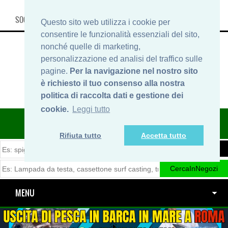
SOCIAL, INFO & SHOP
Questo sito web utilizza i cookie per
consentire le funzionalità essenziali del sito,
nonché quelle di marketing,
personalizzazione ed analisi del traffico sulle
pagine.
Per la navigazione nel nostro sito
è richiesto il tuo consenso alla nostra
politica di raccolta dati e gestione dei
cookie.
Leggi tutto
ITINERARIDIPESCA.IT
Rifiuta tutto
Accetta tutto
MENU