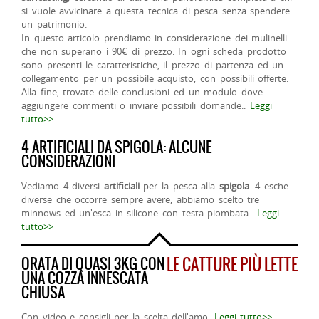
si vuole avvicinare a questa tecnica di pesca senza spendere
un patrimonio.
In questo articolo prendiamo in considerazione dei mulinelli
che non superano i 90€ di prezzo. In ogni scheda prodotto
sono presenti le caratteristiche, il prezzo di partenza ed un
collegamento per un possibile acquisto, con possibili offerte.
Alla fine, trovate delle conclusioni ed un modulo dove
aggiungere commenti o inviare possibili domande..
Leggi
tutto>>
4 ARTIFICIALI DA SPIGOLA: ALCUNE
CONSIDERAZIONI
Vediamo 4 diversi
artificiali
per la pesca alla
spigola
. 4 esche
diverse che occorre sempre avere, abbiamo scelto tre
minnows ed un'esca in silicone con testa piombata..
Leggi
tutto>>
ORATA DI QUASI 3KG CON
LE CATTURE PIÙ LETTE
UNA COZZA INNESCATA
CHIUSA
Con video e consigli per la scelta dell'amo.
Leggi tutto>>