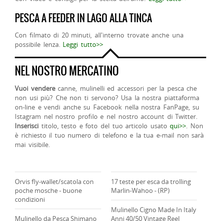
PESCA A FEEDER IN LAGO ALLA TINCA
Con filmato di 20 minuti, all'interno trovate anche una
possibile lenza.
Leggi tutto>>
NEL NOSTRO MERCATINO
Vuoi vendere
canne, mulinelli ed accessori per la pesca che
non usi più? Che non ti servono? Usa la nostra piattaforma
on-line e vendi anche su Facebook nella nostra FanPage, su
Istagram nel nostro profilo e nel nostro account di Twitter.
Inserisci
titolo, testo e foto del tuo articolo usato
qui>>
. Non
è richiesto il tuo numero di telefono e la tua e-mail non sarà
mai visibile.
Orvis fly-wallet/scatola con
17 teste per esca da trolling
poche mosche - buone
Marlin-Wahoo - (RP)
condizioni
Mulinello Cigno Made In Italy
Mulinello da Pesca Shimano
Anni 40/50 Vintage Reel