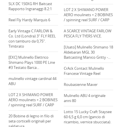
SLX DC 150XG RH Baitcast
Rapporto Ingranaggi 8.2:1
LOT 2 X SHIMANO POWER
AERO moulinets + 2 BOBINES
Reel Fly Hardy Marquis 6
/ spinning reel SURF / CARP
Early Vintage C.FARLOW &
A SCARCE VINTAGE FARLOW
Co. Ltd (Londra) 3" FLY REEL
PESCA FLY TYERS VICE.
con tamburo da 0,75".
Timbrato
[Usato] Mulinello Shimano 18
Aldebaran MGL 30
[EXC] Mulinello Elettrico
Baitcasting Manico Gritty -...
Shimano Plays 1000 PE Line
#3 Testato Barca...
CrAck Contact Mulinello
Francese Vintage Reel
mulinello vintage cardinal 44
ABU
Roubasienne Maver
LOT 2 X SHIMANO POWER
Mulinello ABU 4 originale
AERO moulinets + 2 BOBINES
anni 80
/ spinning reel SURF / CARP
Lotto 15 Lucky Craft Staysee
20 Bobine di legno in filo di
60 6,5 g 6,0 cm (gancio di
seta corticelli originali per
ricambio, vernice sbucciata).
saldatura