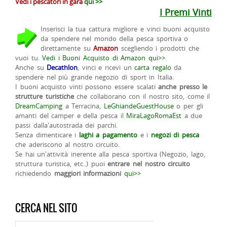
Vedi i pescatori in gara
qui >>
I Premi Vinti
Inserisci la tua cattura migliore e vinci buoni acquisto
da spendere nel mondo della pesca sportiva o
direttamente su
Amazon
scegliendo i prodotti che
vuoi tu.
Vedi i Buoni Acquisto di Amazon qui>>
.
Anche su
Decathlon
, vinci e ricevi un
carta regalo
da
spendere nel più grande negozio di sport in Italia.
I buoni acquisto vinti possono essere scalati
anche presso le
strutture turistiche
che collaborano con il nostro sito, come il
DreamCamping
a Terracina,
LeGhiandeGuestHouse
o per gli
amanti del camper e della pesca il
MiraLagoRomaEst
a due
passi dalla'autostrada dei parchi.
Senza dimenticare i
laghi a pagamento
e i
negozi di pesca
che aderiscono al nostro circuito.
Se hai un'attività inerente alla pesca sportiva (Negozio, lago,
struttura turistica, etc..) puoi
entrare nel nostro circuito
richiedendo
maggiori informazioni
qui>>
CERCA NEL SITO