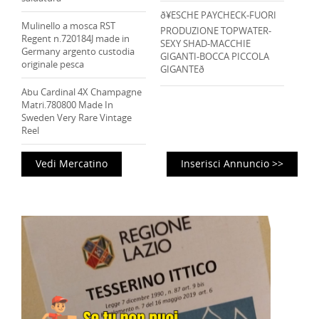
ð¥ESCHE PAYCHECK-FUORI
Mulinello a mosca RST
PRODUZIONE TOPWATER-
Regent n.720184J made in
SEXY SHAD-MACCHIE
Germany argento custodia
GIGANTI-BOCCA PICCOLA
originale pesca
GIGANTEð
Abu Cardinal 4X Champagne
Matri.780800 Made In
Sweden Very Rare Vintage
Reel
Vedi Mercatino
Inserisci Annuncio >>