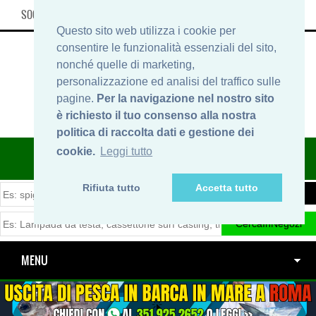
SOCIAL, INFO & SHOP
Questo sito web utilizza i cookie per
consentire le funzionalità essenziali del sito,
nonché quelle di marketing,
personalizzazione ed analisi del traffico sulle
pagine.
Per la navigazione nel nostro sito
è richiesto il tuo consenso alla nostra
politica di raccolta dati e gestione dei
ITINERARIDIPESCA.IT
cookie.
Leggi tutto
Rifiuta tutto
Accetta tutto
MENU