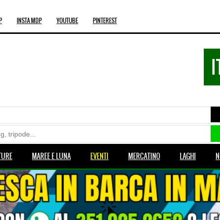
P
INSTA MDP
YOUTUBE
PINTEREST
I
TURE
MAREE E LUNA
EVENTI
MERCATINO
LAGHI
N