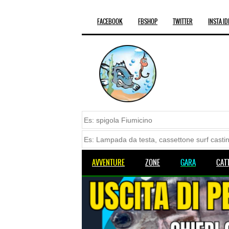
FACEBOOK
FBSHOP
TWITTER
INSTA ID
AVVENTURE
ZONE
GARA
CAT