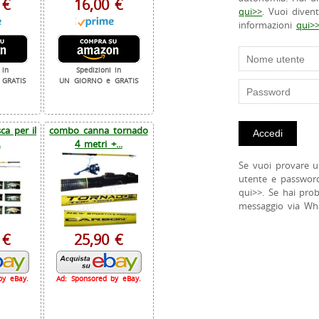
 €
16,00 €
qui>>
. Vuoi diven
informazioni
qui>
 in
Spedizioni in
GRATIS
UN GIORNO e GRATIS
a per il
combo canna tornado
.
4 metri +...
Se vuoi provare u
utente e passwor
qui>>. Se hai pro
messaggio via Wh
 €
25,90 €
by eBay.
Ad: Sponsored by eBay.