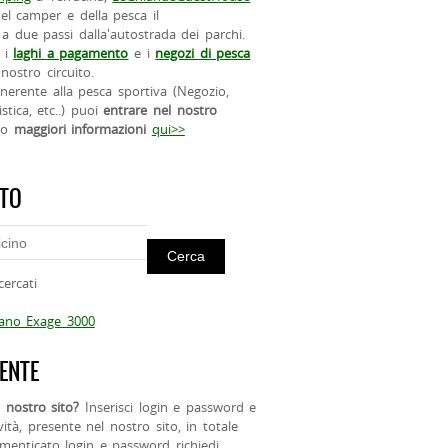
el camper e della pesca il
a due passi dalla'autostrada dei parchi.
 i
laghi a pagamento
e i
negozi di pesca
nostro circuito.
 inerente alla pesca sportiva (Negozio,
istica, etc..) puoi
entrare nel nostro
do
maggiori informazioni
qui>>
ITO
cercati
mano Exage 3000
ENTE
 nostro sito?
Inserisci login e password e
ività, presente nel nostro sito, in totale
menticato login e password richiedi