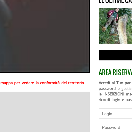
LE ULTIME C
AREA RISERV
la mappa per vedere la conformità del territorio
Accedi al Tuo pann
password e gestis
le
INSERZIONI
ins
ricordi login e pa