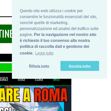
HOME
INFO
SHOP
PRIVACY
Questo sito web utilizza i cookie per
consentire le funzionalità essenziali del sito,
nonché quelle di marketing,
personalizzazione ed analisi del traffico sulle
TINERARIDIPESCA.IT
pagine.
Per la navigazione nel nostro sito
è richiesto il tuo consenso alla nostra
politica di raccolta dati e gestione dei
cookie.
Leggi tutto
Rifiuta tutto
Accetta tutto
EGOZI
UTILI
PESCI
INFO