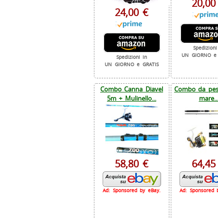
20,00
24,00 €
Spedizioni
UN GIORNO e 
Spedizioni in
UN GIORNO e GRATIS
Combo Canna Diavel
Combo da pesc
5m + Mulinello...
mare..
58,80 €
64,45
Ad: Sponsored by eBay.
Ad: Sponsored 