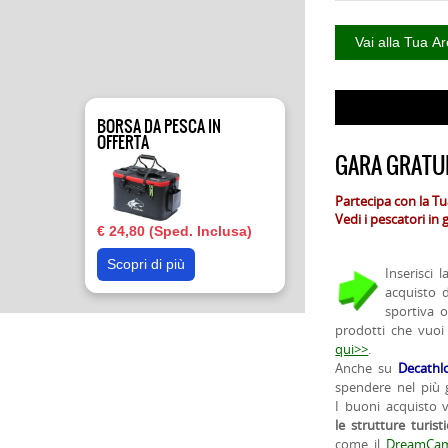
BORSA DA PESCA IN
OFFERTA
GARA GRATUI
Partecipa con la T
Vedi i pescatori in
€ 24,80 (Sped. Inclusa)
Scopri di più
Inserisci 
acquisto 
sportiva 
prodotti che vuoi
qui>>
.
Anche su
Decathl
spendere nel più g
I buoni acquisto 
le strutture turist
come il
DreamCam