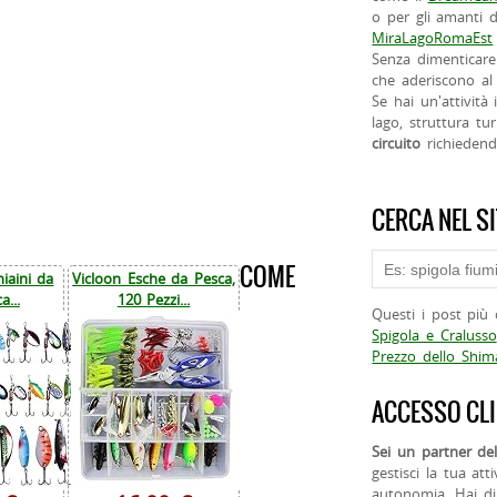
o per gli amanti d
MiraLagoRomaEst
Senza dimenticare
che aderiscono al 
Se hai un'attività
lago, struttura tur
circuito
richieden
CERCA NEL S
COME
iaini da
Vicloon Esche da Pesca,
a...
120 Pezzi...
Questi i post più 
Spigola e Cralusso
Prezzo dello Shi
ACCESSO CLI
Sei un partner del
gestisci la tua att
autonomia. Hai di