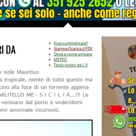
Vuoi commentare?
I DA
Stampa/Scarica il PDF
Dove e come arrivare
METEO
Testo rivisto da L.V
 isole Mauritius
la tropicale, niente di tutto questo ma
icino alla foce di un torrente appena
MILITELLO ME - S I C I L I A....!!! Le
, venivano dal porto e vedendomi
no avvicinate incuriositi.