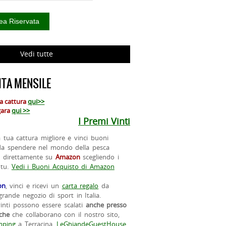
Vedi tutte
TA MENSILE
ua cattura
qui>>
 gara
qui >>
I Premi Vinti
la tua cattura migliore e vinci buoni
da spendere nel mondo della pesca
o direttamente su
Amazon
scegliendo i
 tu.
Vedi i Buoni Acquisto di Amazon
on
, vinci e ricevi un
carta regalo
da
rande negozio di sport in Italia.
vinti possono essere scalati
anche presso
iche
che collaborano con il nostro sito,
ping
a Terracina,
LeGhiandeGuestHouse