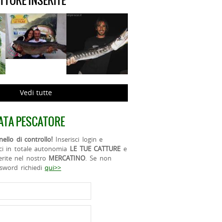
ATTURE INSERITE
Vedi tutte
ATA PESCATORE
ello di controllo!
Inserisci login e
ci in totale autonomia
LE TUE CATTURE
e
erite nel nostro
MERCATINO
. Se non
ssword richiedi
qui>>