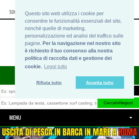
SOCIAL, INFO & SHOP
Questo sito web utilizza i cookie per
consentire le funzionalità essenziali del sito,
nonché quelle di marketing,
personalizzazione ed analisi del traffico sulle
pagine.
Per la navigazione nel nostro sito
è richiesto il tuo consenso alla nostra
politica di raccolta dati e gestione dei
cookie.
Leggi tutto
ITINERARIDIPESCA.IT
Rifiuta tutto
Accetta tutto
MENU