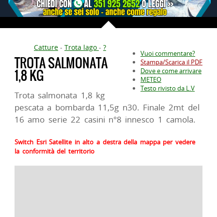
Catture
-
Trota lago
-
?
Vuoi commentare?
TROTA SALMONATA
Stampa/Scarica il PDF
1,8 KG
Dove e come arrivare
METEO
Testo rivisto da L.V
Trota salmonata 1,8 kg
pescata a bombarda 11,5g n30. Finale 2mt del
16 amo serie 22 casini n°8 innesco 1 camola.
Switch Esri Satellite in alto a destra della mappa per vedere
la conformità del territorio