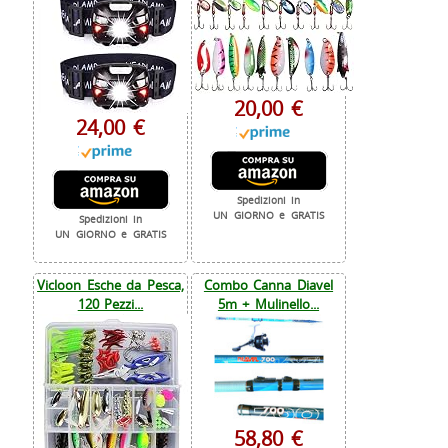
20,00 €
24,00 €
Spedizioni in
UN GIORNO e GRATIS
Spedizioni in
UN GIORNO e GRATIS
Vicloon Esche da Pesca,
Combo Canna Diavel
120 Pezzi...
5m + Mulinello...
58,80 €