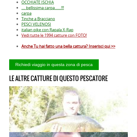
OCCHIATE ISCHIA
.... bellissima carpa.......!!!
carpa
Tinche a Bracciano
PESCI VELENOSI
italian pike con Rapala X-Rap
Vedi tutte le 1994 catture con FOTO!
Anche Tu hai fatto una bella cattura? Inserisci qui >>
LE ALTRE CATTURE DI QUESTO PESCATORE