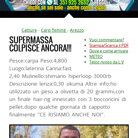
Catture
-
Carp fishing
-
Arezzo
SUPERMASSA
Vuoi commentare?
COLPISCE ANCORA!!!
Stampa/Scarica il PDF
Dove e come arrivare
METEO
Pesce:carpa Peso:4,800
Testo rivisto da L.V
Luogo:laterina Canna:fast
2,40 Mulinello:shimano hiperloop 3000rb
Descrizione lenza:0,30 okuma Altre info:ho
utilizzato un peso a olivetta di 20 grammi,con
un finale hair-rig innescato con 3 bocconcini di
pellet.dopo qualche giornata di cappotto
finalmente "CE RISIAMO ANCHE NOI".