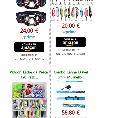
20,00 €
24,00 €
Spedizioni in
UN GIORNO e GRATIS
Spedizioni in
UN GIORNO e GRATIS
Vicloon Esche da Pesca,
Combo Canna Diavel
120 Pezzi...
5m + Mulinello...
58,80 €