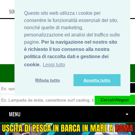
SOCIAL, INFO & SHOP
Questo sito web utilizza i cookie per
consentire le funzionalità essenziali del sito,
nonché quelle di marketing,
personalizzazione ed analisi del traffico sulle
pagine.
Per la navigazione nel nostro sito
è richiesto il tuo consenso alla nostra
politica di raccolta dati e gestione dei
cookie.
Leggi tutto
ITINERARIDIPESCA.IT
Rifiuta tutto
Accetta tutto
MENU