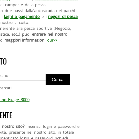
el camper e della pesca il
a due passi dalla'autostrada dei parchi.
 i
laghi a pagamento
e i
negozi di pesca
nostro circuito.
 inerente alla pesca sportiva (Negozio,
istica, etc..) puoi
entrare nel nostro
do
maggiori informazioni
qui>>
ITO
cercati
mano Exage 3000
ENTE
 nostro sito?
Inserisci login e password e
ività, presente nel nostro sito, in totale
menticato login e password richiedi