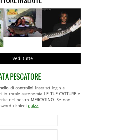
ATTURE INSERITE
Vedi tutte
ATA PESCATORE
ello di controllo!
Inserisci login e
ci in totale autonomia
LE TUE CATTURE
e
erite nel nostro
MERCATINO
. Se non
ssword richiedi
qui>>