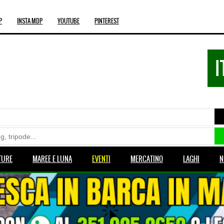
P
INSTA MDP
YOUTUBE
PINTEREST
I
TURE
MAREE E LUNA
EVENTI
MERCATINO
LAGHI
N