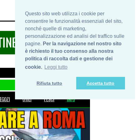
HOME
INFO
SHOP
PRIVACY
Questo sito web utilizza i cookie per
consentire le funzionalità essenziali del sito,
nonché quelle di marketing,
personalizzazione ed analisi del traffico sulle
TINERARIDIPESCA.IT
pagine.
Per la navigazione nel nostro sito
è richiesto il tuo consenso alla nostra
politica di raccolta dati e gestione dei
cookie.
Leggi tutto
Rifiuta tutto
Accetta tutto
EGOZI
UTILI
PESCI
INFO