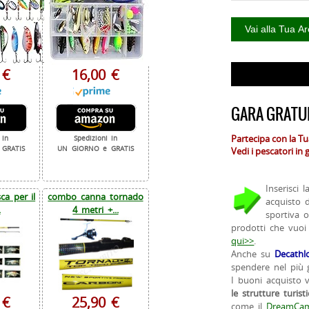
 €
16,00 €
GARA GRATUI
Partecipa con la T
 in
Spedizioni in
GRATIS
UN GIORNO e GRATIS
Vedi i pescatori in
Inserisci 
a per il
combo canna tornado
acquisto 
.
4 metri +...
sportiva 
prodotti che vuoi
qui>>
.
Anche su
Decathl
spendere nel più g
I buoni acquisto 
le strutture turist
 €
25,90 €
come il
DreamCam