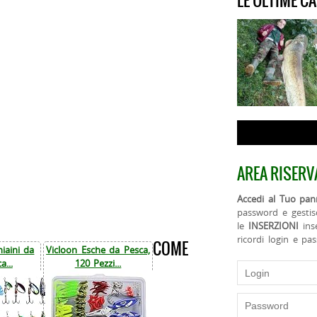
LE ULTIME C
AREA RISERV
Accedi al Tuo pann
password e gestis
le
INSERZIONI
ins
ricordi login e pa
COME
iaini da
Vicloon Esche da Pesca,
a...
120 Pezzi...