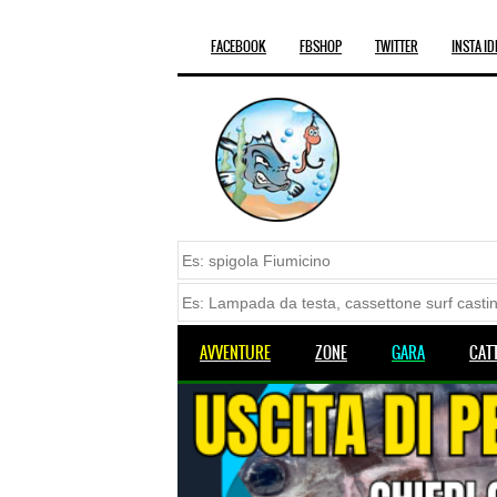
FACEBOOK
FBSHOP
TWITTER
INSTA ID
AVVENTURE
ZONE
GARA
CAT