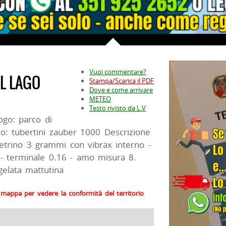
Vuoi commentare?
AL LAGO
Stampa/Scarica il PDF
Dove e come arrivare
METEO
Testo rivisto da L.V
ogo: parco di
lo: tubertini zauber 1000 Descrizione
etrino 3 grammi con vibrax interno -
le - terminale 0.16 - amo misura 8.
gelata mattutina
la mappa per vedere la conformità del territorio