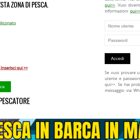
STA ZONA DI PESCA.
qui>>
. Vuoi diven
informazioni
qui>
iliconato
Inserisci qui >>
Se vuoi provare u
utente e passwor
qui>>. Se hai pro
messaggio via Wh
 PESCATORE