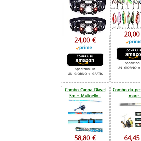
20,00
24,00 €
Spedizioni
UN GIORNO e 
Spedizioni in
UN GIORNO e GRATIS
Combo Canna Diavel
Combo da pesc
5m + Mulinello...
mare..
58,80 €
64,45