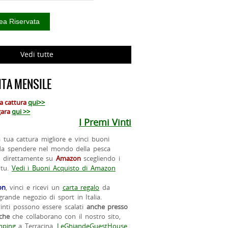
Vedi tutte
TA MENSILE
ua cattura
qui>>
 gara
qui >>
I Premi Vinti
la tua cattura migliore e vinci buoni
da spendere nel mondo della pesca
o direttamente su
Amazon
scegliendo i
 tu.
Vedi i Buoni Acquisto di Amazon
on
, vinci e ricevi un
carta regalo
da
rande negozio di sport in Italia.
vinti possono essere scalati
anche presso
iche
che collaborano con il nostro sito,
ping
a Terracina,
LeGhiandeGuestHouse