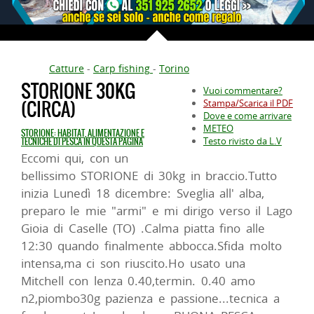
Catture
-
Carp fishing
-
Torino
STORIONE 30KG
Vuoi commentare?
(CIRCA)
Stampa/Scarica il PDF
Dove e come arrivare
METEO
STORIONE: HABITAT, ALIMENTAZIONE E
Testo rivisto da L.V
TECNICHE DI PESCA IN QUESTA PAGINA
Eccomi qui, con un
bellissimo STORIONE di 30kg in braccio.Tutto
inizia Lunedì 18 dicembre: Sveglia all' alba,
preparo le mie "armi" e mi dirigo verso il Lago
Gioia di Caselle (TO) .Calma piatta fino alle
12:30 quando finalmente abbocca.Sfida molto
intensa,ma ci son riuscito.Ho usato una
Mitchell con lenza 0.40,termin. 0.40 amo
n2,piombo30g pazienza e passione...tecnica a