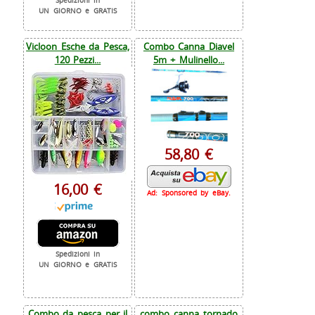
Spedizioni in
UN GIORNO e GRATIS
Vicloon Esche da Pesca,
Combo Canna Diavel
120 Pezzi...
5m + Mulinello...
58,80 €
16,00 €
Ad: Sponsored by eBay.
Spedizioni in
UN GIORNO e GRATIS
Combo da pesca per il
combo canna tornado