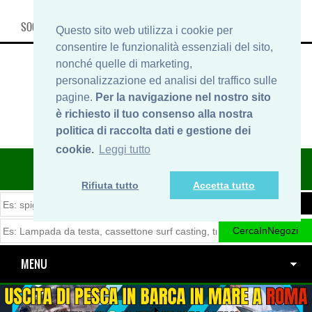
SOCIAL, INFO & SHOP
Questo sito web utilizza i cookie per
consentire le funzionalità essenziali del sito,
nonché quelle di marketing,
personalizzazione ed analisi del traffico sulle
pagine.
Per la navigazione nel nostro sito
è richiesto il tuo consenso alla nostra
politica di raccolta dati e gestione dei
cookie.
Leggi tutto
ITINERARIDIPESCA.IT
Rifiuta tutto
Accetta tutto
MENU