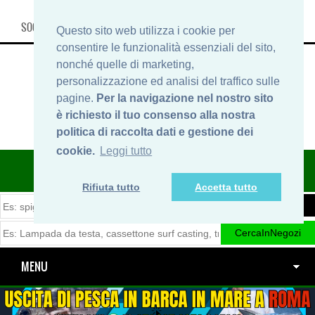
SOCIAL, INFO & SHOP
Questo sito web utilizza i cookie per
consentire le funzionalità essenziali del sito,
nonché quelle di marketing,
personalizzazione ed analisi del traffico sulle
pagine.
Per la navigazione nel nostro sito
è richiesto il tuo consenso alla nostra
politica di raccolta dati e gestione dei
cookie.
Leggi tutto
ITINERARIDIPESCA.IT
Rifiuta tutto
Accetta tutto
MENU