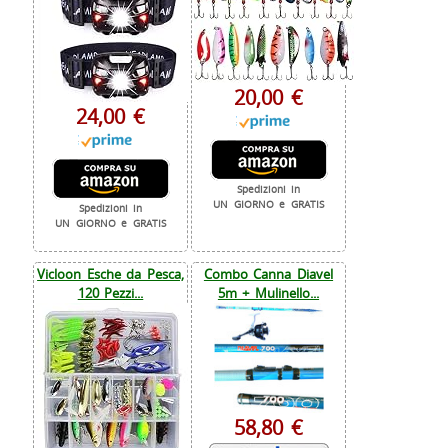
20,00 €
24,00 €
Spedizioni in
UN GIORNO e GRATIS
Spedizioni in
UN GIORNO e GRATIS
Vicloon Esche da Pesca,
Combo Canna Diavel
120 Pezzi...
5m + Mulinello...
58,80 €