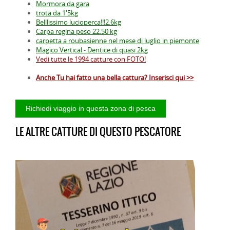
Mormora da gara
trota da 1'5kg
Belllissimo lucioperca!!!2.6kg
Carpa regina peso 22.50 kg
carpetta a roubasienne nel mese di luglio in piemonte
Magico Vertical - Dentice di quasi 2kg
Vedi tutte le 1994 catture con FOTO!
Anche Tu hai fatto una bella cattura? Inserisci qui >>
LE ALTRE CATTURE DI QUESTO PESCATORE