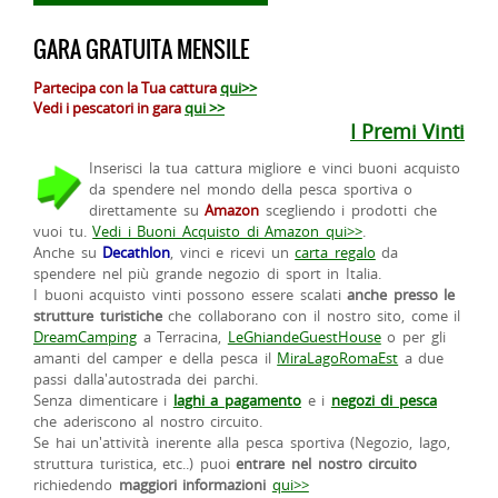
GARA GRATUITA MENSILE
Partecipa con la Tua cattura
qui>>
Vedi i pescatori in gara
qui >>
I Premi Vinti
Inserisci la tua cattura migliore e vinci buoni acquisto
da spendere nel mondo della pesca sportiva o
direttamente su
Amazon
scegliendo i prodotti che
vuoi tu.
Vedi i Buoni Acquisto di Amazon qui>>
.
Anche su
Decathlon
, vinci e ricevi un
carta regalo
da
spendere nel più grande negozio di sport in Italia.
I buoni acquisto vinti possono essere scalati
anche presso le
strutture turistiche
che collaborano con il nostro sito, come il
DreamCamping
a Terracina,
LeGhiandeGuestHouse
o per gli
amanti del camper e della pesca il
MiraLagoRomaEst
a due
passi dalla'autostrada dei parchi.
Senza dimenticare i
laghi a pagamento
e i
negozi di pesca
che aderiscono al nostro circuito.
Se hai un'attività inerente alla pesca sportiva (Negozio, lago,
struttura turistica, etc..) puoi
entrare nel nostro circuito
richiedendo
maggiori informazioni
qui>>