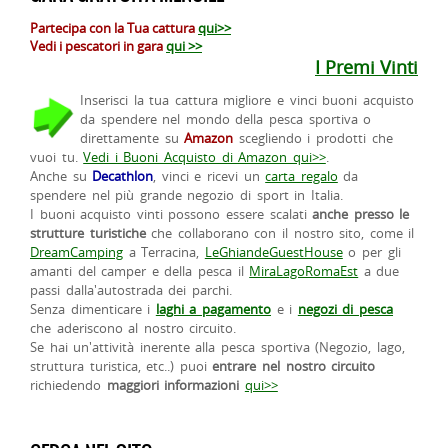
Partecipa con la Tua cattura
qui>>
Vedi i pescatori in gara
qui >>
I Premi Vinti
Inserisci la tua cattura migliore e vinci buoni acquisto
da spendere nel mondo della pesca sportiva o
direttamente su
Amazon
scegliendo i prodotti che
vuoi tu.
Vedi i Buoni Acquisto di Amazon qui>>
.
Anche su
Decathlon
, vinci e ricevi un
carta regalo
da
spendere nel più grande negozio di sport in Italia.
I buoni acquisto vinti possono essere scalati
anche presso le
strutture turistiche
che collaborano con il nostro sito, come il
DreamCamping
a Terracina,
LeGhiandeGuestHouse
o per gli
amanti del camper e della pesca il
MiraLagoRomaEst
a due
passi dalla'autostrada dei parchi.
Senza dimenticare i
laghi a pagamento
e i
negozi di pesca
che aderiscono al nostro circuito.
Se hai un'attività inerente alla pesca sportiva (Negozio, lago,
struttura turistica, etc..) puoi
entrare nel nostro circuito
richiedendo
maggiori informazioni
qui>>