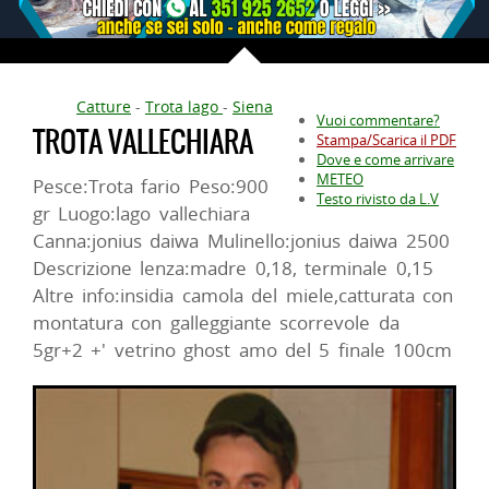
Catture
-
Trota lago
-
Siena
Vuoi commentare?
TROTA VALLECHIARA
Stampa/Scarica il PDF
Dove e come arrivare
METEO
Pesce:Trota fario Peso:900
Testo rivisto da L.V
gr Luogo:lago vallechiara
Canna:jonius daiwa Mulinello:jonius daiwa 2500
Descrizione lenza:madre 0,18, terminale 0,15
Altre info:insidia camola del miele,catturata con
montatura con galleggiante scorrevole da
5gr+2 +' vetrino ghost amo del 5 finale 100cm