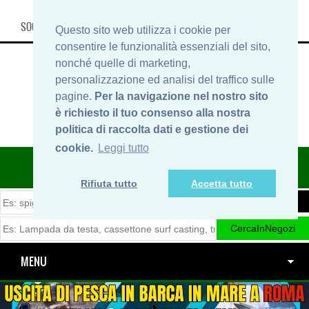
SOCIAL, INFO & SHOP
Questo sito web utilizza i cookie per
consentire le funzionalità essenziali del sito,
nonché quelle di marketing,
personalizzazione ed analisi del traffico sulle
pagine.
Per la navigazione nel nostro sito
è richiesto il tuo consenso alla nostra
politica di raccolta dati e gestione dei
cookie.
Leggi tutto
ITINERARIDIPESCA.IT
Rifiuta tutto
Accetta tutto
MENU