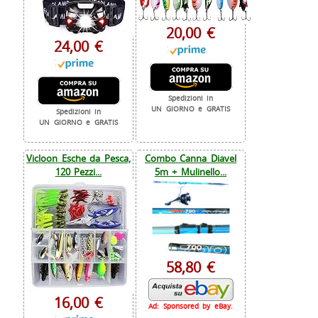
20,00 €
24,00 €
Spedizioni in
UN GIORNO e GRATIS
Spedizioni in
UN GIORNO e GRATIS
Vicloon Esche da Pesca,
Combo Canna Diavel
120 Pezzi...
5m + Mulinello...
58,80 €
16,00 €
Ad: Sponsored by eBay.