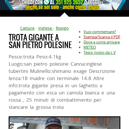
Catture
-
Inglese
-
Rovigo
Vuoi commentare?
TROTA GIGANTE A
Stampa/Scarica il PDF
SAN PIETRO POLESINE
Dove e come arrivare
METEO
Testo rivisto da L.V
Pesce:trota Peso:4.1kg
Luogo:san pietro polesine Canna:inglese
tubertini Mulinello:shimano exage Descrizione
lenza:18 madre con terminale 14.8 Altre
info:trota gigante presa in un laghetto a
pagamento con esca un camola bianca e una
rossa , 25 minuti di combattimento per
stancare la grossa trota