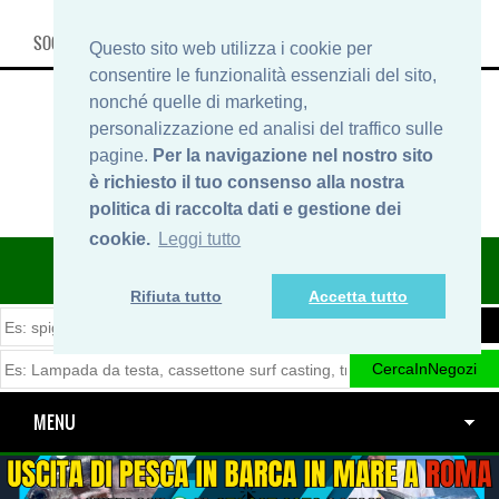
SOCIAL, INFO & SHOP
Questo sito web utilizza i cookie per
consentire le funzionalità essenziali del sito,
nonché quelle di marketing,
personalizzazione ed analisi del traffico sulle
pagine.
Per la navigazione nel nostro sito
è richiesto il tuo consenso alla nostra
politica di raccolta dati e gestione dei
cookie.
Leggi tutto
ITINERARIDIPESCA.IT
Rifiuta tutto
Accetta tutto
MENU