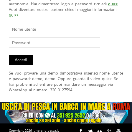
autonomia. Hai dimenticato login e password richiedi
qui>>
.
Vuoi diventare nostro partner chiedi maggiori informazioni
qui>>
Se vuoi provare una demo dimostrativa inserisci nome utente
e password: demo, demo. Oppure guarda il video qui>>. Se
hai problemi ad entrare puoi mandare un messaggio via
WhatsApp al numero: 320 0127594
Copyright 2026 Itineraridipesca.it