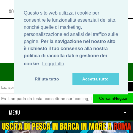
SOCIAL, INFO & SHOP
Questo sito web utilizza i cookie per
consentire le funzionalità essenziali del sito,
nonché quelle di marketing,
personalizzazione ed analisi del traffico sulle
pagine.
Per la navigazione nel nostro sito
è richiesto il tuo consenso alla nostra
politica di raccolta dati e gestione dei
cookie.
Leggi tutto
ITINERARIDIPESCA.IT
Rifiuta tutto
Accetta tutto
MENU