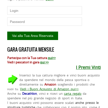
GARA GRATUITA MENSILE
Partecipa con la Tua cattura
qui>>
Vedi i pescatori in gara
qui >>
I Premi Vinti
Inserisci la tua cattura migliore e vinci buoni acquisto
da spendere nel mondo della pesca sportiva o
direttamente su
Amazon
scegliendo i prodotti che
vuoi tu.
Vedi i Buoni Acquisto di Amazon qui>>
.
Anche su
Decathlon
, vinci e ricevi un
carta regalo
da
spendere nel più grande negozio di sport in Italia.
I buoni acquisto vinti possono essere scalati
anche presso le
strutture turistiche
che collaborano con il nostro sito, come il