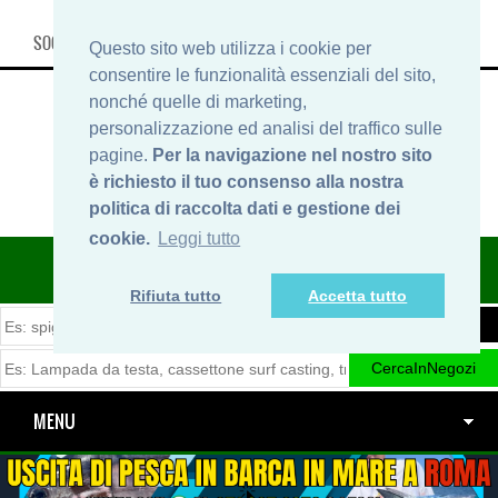
SOCIAL, INFO & SHOP
Questo sito web utilizza i cookie per
consentire le funzionalità essenziali del sito,
nonché quelle di marketing,
personalizzazione ed analisi del traffico sulle
pagine.
Per la navigazione nel nostro sito
è richiesto il tuo consenso alla nostra
politica di raccolta dati e gestione dei
cookie.
Leggi tutto
ITINERARIDIPESCA.IT
Rifiuta tutto
Accetta tutto
MENU