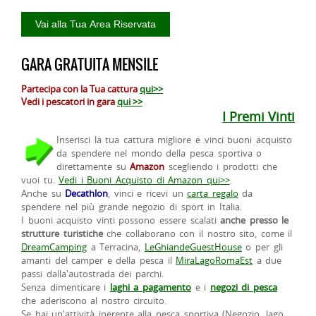
GARA GRATUITA MENSILE
Partecipa con la Tua cattura
qui>>
Vedi i pescatori in gara
qui >>
I Premi Vinti
Inserisci la tua cattura migliore e vinci buoni acquisto
da spendere nel mondo della pesca sportiva o
direttamente su
Amazon
scegliendo i prodotti che
vuoi tu.
Vedi i Buoni Acquisto di Amazon qui>>
.
Anche su
Decathlon
, vinci e ricevi un
carta regalo
da
spendere nel più grande negozio di sport in Italia.
I buoni acquisto vinti possono essere scalati
anche presso le
strutture turistiche
che collaborano con il nostro sito, come il
DreamCamping
a Terracina,
LeGhiandeGuestHouse
o per gli
amanti del camper e della pesca il
MiraLagoRomaEst
a due
passi dalla'autostrada dei parchi.
Senza dimenticare i
laghi a pagamento
e i
negozi di pesca
che aderiscono al nostro circuito.
Se hai un'attività inerente alla pesca sportiva (Negozio, lago,