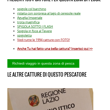
spigole col barchino
rislaita con sorpresa al lago di ceresole reale
Aguglia Imperiale
trota magnifica
SPIGOLA SOTTO I FLASH
Spigola in foce al Tevere
spigoletta
Vedi tutte le 1994 catture con FOTO!
Anche Tu hai fatto una bella cattura? Inserisci qui >>
LE ALTRE CATTURE DI QUESTO PESCATORE