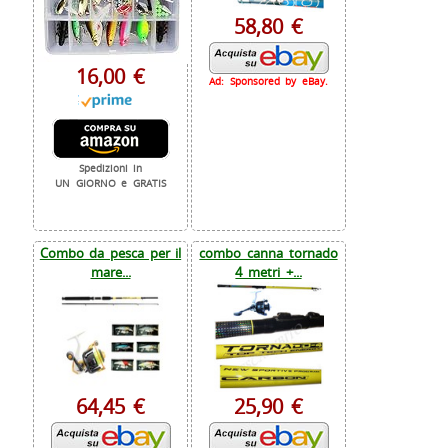
58,80 €
16,00 €
Ad: Sponsored by eBay.
Spedizioni in
UN GIORNO e GRATIS
Combo da pesca per il
combo canna tornado
mare...
4 metri +...
64,45 €
25,90 €