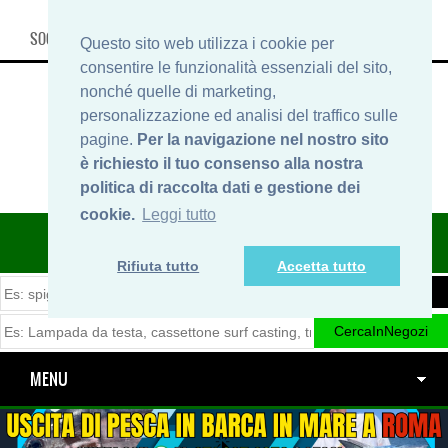
SOCIAL, INFO & SHOP
Questo sito web utilizza i cookie per
consentire le funzionalità essenziali del sito,
nonché quelle di marketing,
personalizzazione ed analisi del traffico sulle
pagine.
Per la navigazione nel nostro sito
è richiesto il tuo consenso alla nostra
politica di raccolta dati e gestione dei
cookie.
Leggi tutto
ITINERARIDIPESCA.IT
Rifiuta tutto
Accetta tutto
MENU