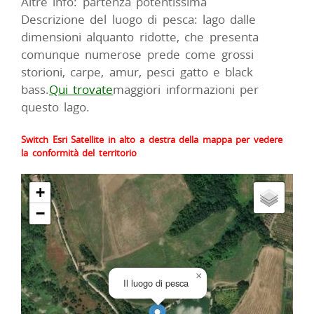
Altre info: partenza potentissima
Descrizione del luogo di pesca: lago dalle
dimensioni alquanto ridotte, che presenta
comunque numerose prede come grossi
storioni, carpe, amur, pesci gatto e black
bass.
Qui trovate
maggiori informazioni per
questo lago.
Switch Esri Satellite in alto a destra della mappa per vedere
la conformità del territorio
+
−
×
Il luogo di pesca