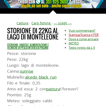
Catture
-
Carp fishing
-
--- scegli ---
STORIONE DI 22KG AL
Vuoi commentare?
LAGO DI MONTELEONE
Stampa/Scarica il PDF
Dove e come arrivare
METEO
STORIONE: HABITAT, ALIMENTAZIONE E
Testo rivisto da L.V
TECNICHE DI PESCA IN QUESTA PAGINA
Pesce: storione
Peso: 22kg
Luogo: lago di monteleone.
Canna:
sunrise
Mulinello:
alcedo black run
Filo e finale: 0,35
Amo ed esca: 2 con
pastura
\'forever\'
Piombo: 25g
Meteo: soleggiato caldo