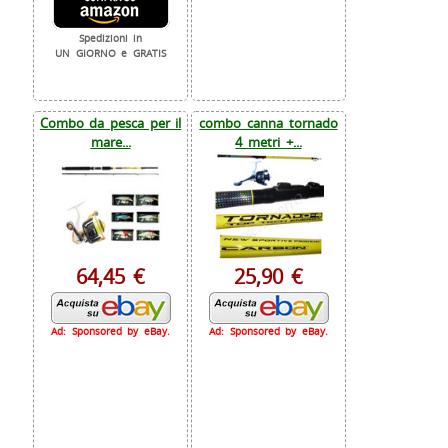
Spedizioni in
UN GIORNO e GRATIS
Combo da pesca per il
combo canna tornado
mare...
4 metri +...
64,45 €
25,90 €
Ad: Sponsored by eBay.
Ad: Sponsored by eBay.