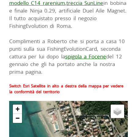
modello C14 rarenium
,
treccia SunLine
in bobina
e finale Ninja 0.29, artificiale Duel Aile Magnet.
Il tutto acquistato presso il negozio
FishingEvolution di Roma.
Complimenti a Roberto che si porta a casa 10
punti sulla sua FishingEvolutionCard, seconda
cattura per lui dopo la
spigola a Focene
del 12
gennaio che gli ha portato anche la nostra
prima pagina.
Switch Esri Satellite in alto a destra della mappa per vedere
la conformità del territorio
+
−