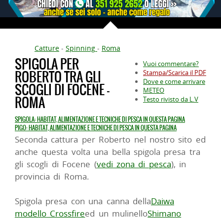
Catture
-
Spinning
-
Roma
SPIGOLA PER
Vuoi commentare?
ROBERTO TRA GLI
Stampa/Scarica il PDF
Dove e come arrivare
SCOGLI DI FOCENE -
METEO
ROMA
Testo rivisto da L.V
SPIGOLA: HABITAT, ALIMENTAZIONE E TECNICHE DI PESCA IN QUESTA PAGINA
PIGO: HABITAT, ALIMENTAZIONE E TECNICHE DI PESCA IN QUESTA PAGINA
Seconda cattura per Roberto nel nostro sito ed
anche questa volta una bella spigola presa tra
gli scogli di Focene (
vedi zona di pesca
), in
provincia di Roma.
Spigola presa con una canna della
Daiwa
modello Crossfire
ed un mulinello
Shimano