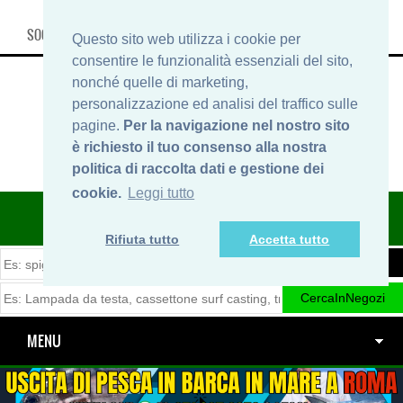
SOCIAL, INFO & SHOP
Questo sito web utilizza i cookie per
consentire le funzionalità essenziali del sito,
nonché quelle di marketing,
personalizzazione ed analisi del traffico sulle
pagine.
Per la navigazione nel nostro sito
è richiesto il tuo consenso alla nostra
politica di raccolta dati e gestione dei
cookie.
Leggi tutto
ITINERARIDIPESCA.IT
Rifiuta tutto
Accetta tutto
MENU