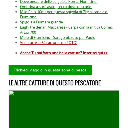
Dove pescare delle spigole a Roma: Fiumicino.
Ombrina a surfcasting, ecco dove pescarle.
Milo Relix 10mt per questa spigola di 7kg al canale di
Fiumicino
Spigola a Fiumara grande
Laghi tre denari Maccarese - Carpa con la mitica Colmic
Artax 700
Molo di Fiumicino - Sarago pizzuto per Paolo
Vedi tutte le 64 catture con FOTO!
Anche Tu hai fatto una bella cattura? Inserisci qui >>
LE ALTRE CATTURE DI QUESTO PESCATORE