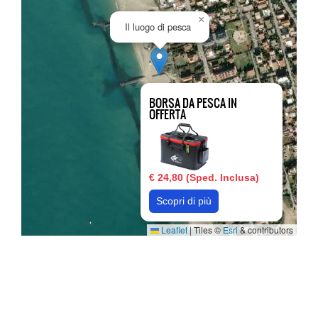
×
Il luogo di pesca
BORSA DA PESCA IN
OFFERTA
€ 24,80 (Sped. Inclusa)
Scopri di più
Leaflet
|
Tiles ©
Esri
& contributors