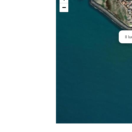
−
Il l