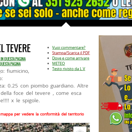
EL TEVERE
Vuoi commentare?
Stampa/Scarica il PDF
Dove e come arrivare
A IN QUESTA PAGINA
METEO
 QUESTA PAGINA
Testo rivisto da L.V
o: fiumicino,
o:
a: 0.25 con piombo guardiano. Altre
i della foce del tevere , come esca
!!!! x le spigole.
la mappa per vedere la conformità del territorio