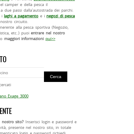
el camper e della pesca il
a due passi dalla'autostrada dei parchi.
 i
laghi a pagamento
e i
negozi di pesca
nostro circuito.
 inerente alla pesca sportiva (Negozio,
istica, etc..) puoi
entrare nel nostro
do
maggiori informazioni
qui>>
ITO
cercati
mano Exage 3000
ENTE
 nostro sito?
Inserisci login e password e
ività, presente nel nostro sito, in totale
menticato login e password richiedi