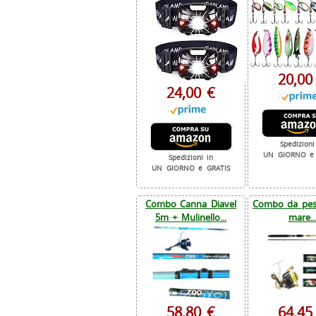
20,00
24,00 €
Spedizioni
UN GIORNO e 
Spedizioni in
UN GIORNO e GRATIS
Combo Canna Diavel
Combo da pesc
5m + Mulinello...
mare..
58,80 €
64,45