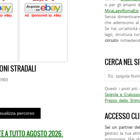
o per gli amanti d
MiraLagoRomaEst
by eBay.
Ad: Sponsored by eBay.
Senza dimenticare
che aderiscono al 
Se hai un'attività
lago, struttura tur
circuito
richieden
CERCA NEL S
ONI STRADALI
31903
Questi i post più 
Spigola e Cralusso
Prezzo dello Shi
ACCESSO CLI
Sei un partner del
TE A TUTTO AGOSTO 2026.
gestisci la tua att
autonomia. Hai di