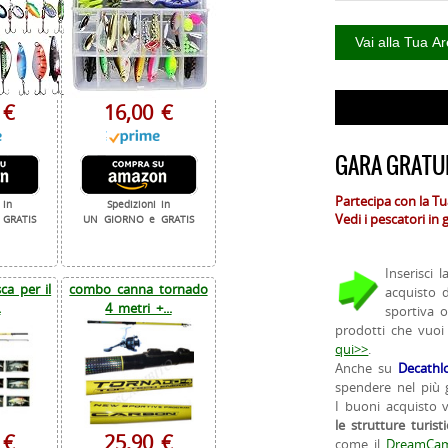
 €
16,00 €
GARA GRATUI
Partecipa con la T
 in
Spedizioni in
Vedi i pescatori in
GRATIS
UN GIORNO e GRATIS
Inserisci 
a per il
combo canna tornado
acquisto 
.
4 metri +...
sportiva 
prodotti che vuoi
qui>>
.
Anche su
Decathl
spendere nel più g
I buoni acquisto 
le strutture turist
 €
25,90 €
come il
DreamCam