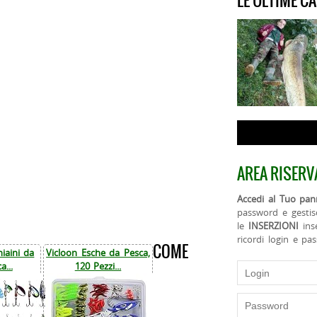
LE ULTIME C
AREA RISERV
Accedi al Tuo pann
password e gestis
le
INSERZIONI
ins
ricordi login e pa
COME
iaini da
Vicloon Esche da Pesca,
a...
120 Pezzi...