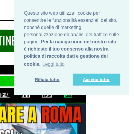
HOME
INFO
SHOP
PRIVACY
Questo sito web utilizza i cookie per
consentire le funzionalità essenziali del sito,
nonché quelle di marketing,
personalizzazione ed analisi del traffico sulle
TINERARIDIPESCA.IT
pagine.
Per la navigazione nel nostro sito
è richiesto il tuo consenso alla nostra
politica di raccolta dati e gestione dei
cookie.
Leggi tutto
Rifiuta tutto
Accetta tutto
EGOZI
UTILI
PESCI
INFO