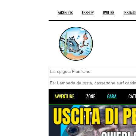
FACEBOOK
FBSHOP
TWITTER
INSTA ID
AVVENTURE
ZONE
GARA
CAT