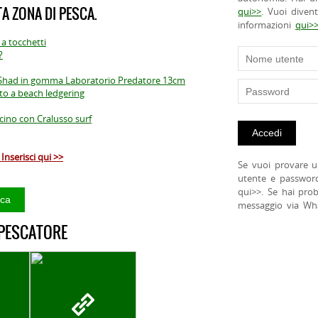
A ZONA DI PESCA.
qui>>
. Vuoi diven
informazioni
qui>
 a tocchetti
?
on Shad in gomma Laboratorio Predatore 13cm
to a beach ledgering
cino con Cralusso surf
Inserisci qui >>
Se vuoi provare u
utente e passwor
qui>>. Se hai pro
messaggio via Wh
 PESCATORE