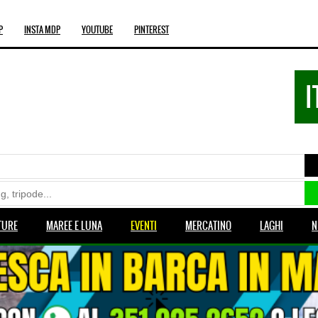
P
INSTA MDP
YOUTUBE
PINTEREST
I
TURE
MAREE E LUNA
EVENTI
MERCATINO
LAGHI
N