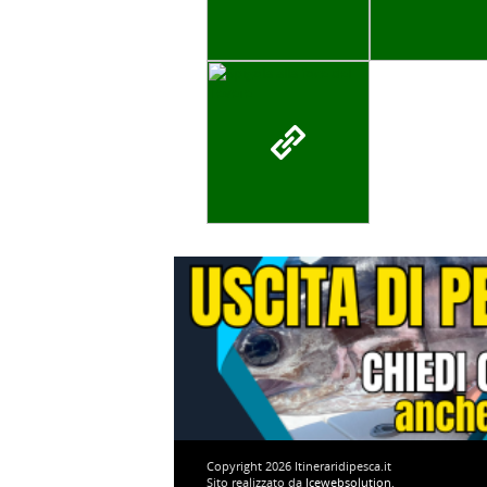
Copyright 2026 Itineraridipesca.it
Sito realizzato da
Icewebsolution
.