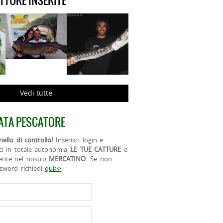
ATTURE INSERITE
Vedi tutte
ATA PESCATORE
ello di controllo!
Inserisci login e
ci in totale autonomia
LE TUE CATTURE
e
erite nel nostro
MERCATINO
. Se non
ssword richiedi
qui>>