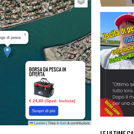
×
uogo di pesca
BORSA DA PESCA IN
OFFERTA
€ 24,80 (Sped. Inclusa)
Scopri di più
Leaflet
|
Tiles ©
Esri
& contributors