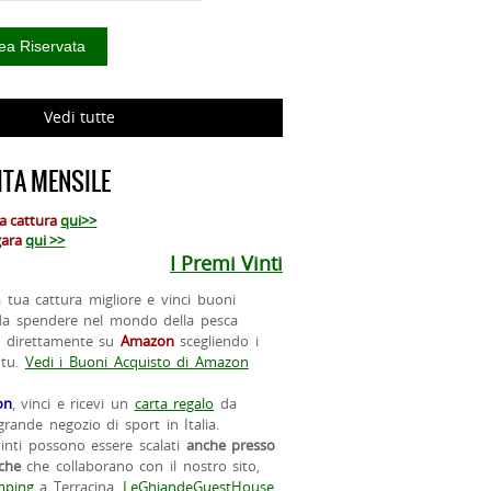
Vedi tutte
TA MENSILE
ua cattura
qui>>
 gara
qui >>
I Premi Vinti
la tua cattura migliore e vinci buoni
da spendere nel mondo della pesca
o direttamente su
Amazon
scegliendo i
 tu.
Vedi i Buoni Acquisto di Amazon
on
, vinci e ricevi un
carta regalo
da
rande negozio di sport in Italia.
vinti possono essere scalati
anche presso
iche
che collaborano con il nostro sito,
ping
a Terracina,
LeGhiandeGuestHouse