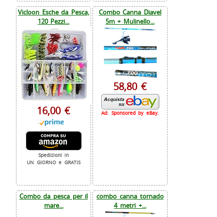
Vicloon Esche da Pesca,
Combo Canna Diavel
120 Pezzi...
5m + Mulinello...
58,80 €
16,00 €
Ad: Sponsored by eBay.
Spedizioni in
UN GIORNO e GRATIS
Combo da pesca per il
combo canna tornado
mare...
4 metri +...