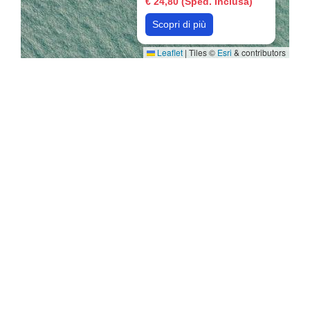
€ 24,80 (Sped. Inclusa)
Scopri di più
Leaflet
|
Tiles ©
Esri
& contributors