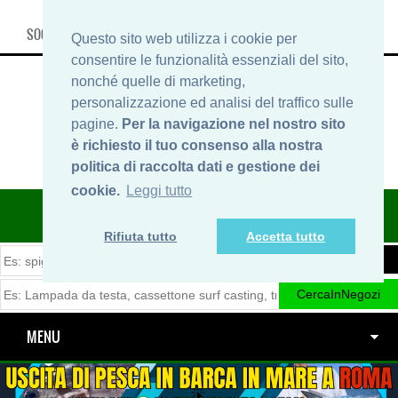
SOCIAL, INFO & SHOP
Questo sito web utilizza i cookie per
consentire le funzionalità essenziali del sito,
nonché quelle di marketing,
personalizzazione ed analisi del traffico sulle
pagine.
Per la navigazione nel nostro sito
è richiesto il tuo consenso alla nostra
politica di raccolta dati e gestione dei
cookie.
Leggi tutto
ITINERARIDIPESCA.IT
Rifiuta tutto
Accetta tutto
MENU