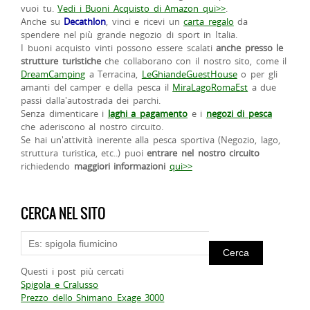
vuoi tu.
Vedi i Buoni Acquisto di Amazon qui>>
.
Anche su
Decathlon
, vinci e ricevi un
carta regalo
da
spendere nel più grande negozio di sport in Italia.
I buoni acquisto vinti possono essere scalati
anche presso le
strutture turistiche
che collaborano con il nostro sito, come il
DreamCamping
a Terracina,
LeGhiandeGuestHouse
o per gli
amanti del camper e della pesca il
MiraLagoRomaEst
a due
passi dalla'autostrada dei parchi.
Senza dimenticare i
laghi a pagamento
e i
negozi di pesca
che aderiscono al nostro circuito.
Se hai un'attività inerente alla pesca sportiva (Negozio, lago,
struttura turistica, etc..) puoi
entrare nel nostro circuito
richiedendo
maggiori informazioni
qui>>
CERCA NEL SITO
Questi i post più cercati
Spigola e Cralusso
Prezzo dello Shimano Exage 3000