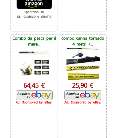
Spedizioni in
UN GIORNO e GRATIS
Combo da pesca per il
combo canna tornado
mare...
4 metri +...
64,45 €
25,90 €
Ad: Sponsored by eBay.
Ad: Sponsored by eBay.