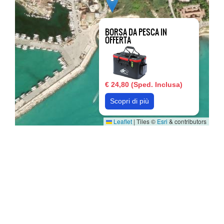
BORSA DA PESCA IN
OFFERTA
€ 24,80 (Sped. Inclusa)
Scopri di più
Leaflet
|
Tiles ©
Esri
& contributors