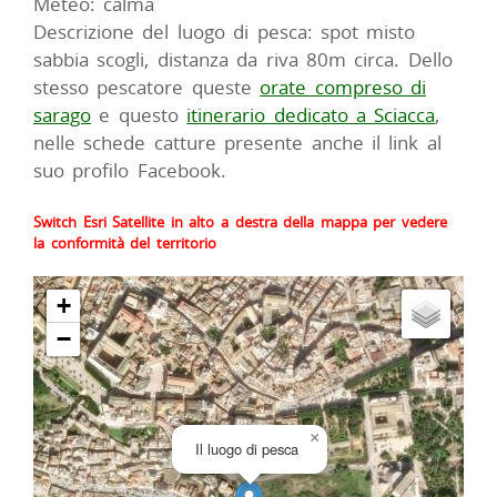
Meteo: calma
Descrizione del luogo di pesca: spot misto
sabbia scogli, distanza da riva 80m circa. Dello
stesso pescatore queste
orate compreso di
sarago
e questo
itinerario dedicato a Sciacca
,
nelle schede catture presente anche il link al
suo profilo Facebook.
Switch Esri Satellite in alto a destra della mappa per vedere
la conformità del territorio
+
−
×
Il luogo di pesca