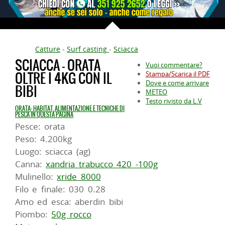
Catture
-
Surf casting
-
Sciacca
SCIACCA - ORATA
Vuoi commentare?
OLTRE I 4KG CON IL
Stampa/Scarica il PDF
Dove e come arrivare
BIBI
METEO
Testo rivisto da L.V
ORATA: HABITAT, ALIMENTAZIONE E TECNICHE DI
PESCA IN QUESTA PAGINA
Pesce: orata
Peso: 4.200kg
Luogo: sciacca (ag)
Canna:
xandria trabucco 420 -100g
Mulinello:
xride 8000
Filo e finale: 030 0.28
Amo ed esca: aberdin bibi
Piombo:
50g rocco