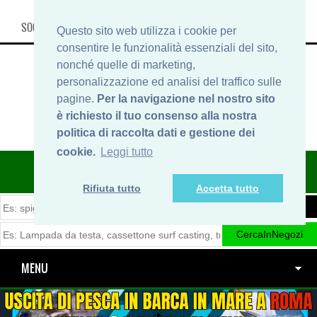
SOCIAL, INFO & SHOP
Questo sito web utilizza i cookie per
consentire le funzionalità essenziali del sito,
nonché quelle di marketing,
personalizzazione ed analisi del traffico sulle
pagine.
Per la navigazione nel nostro sito
è richiesto il tuo consenso alla nostra
politica di raccolta dati e gestione dei
cookie.
Leggi tutto
ITINERARIDIPESCA.IT
Rifiuta tutto
Accetta tutto
MENU