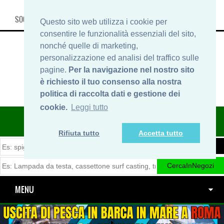
SOCIAL, INFO & SHOP
Questo sito web utilizza i cookie per
consentire le funzionalità essenziali del sito,
nonché quelle di marketing,
personalizzazione ed analisi del traffico sulle
pagine.
Per la navigazione nel nostro sito
è richiesto il tuo consenso alla nostra
politica di raccolta dati e gestione dei
cookie.
Leggi tutto
ITINERARIDIPESCA.IT
Rifiuta tutto
Accetta tutto
MENU