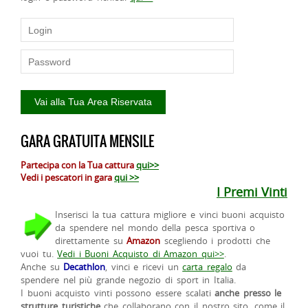
GARA GRATUITA MENSILE
Partecipa con la Tua cattura
qui>>
Vedi i pescatori in gara
qui >>
I Premi Vinti
Inserisci la tua cattura migliore e vinci buoni acquisto
da spendere nel mondo della pesca sportiva o
direttamente su
Amazon
scegliendo i prodotti che
vuoi tu.
Vedi i Buoni Acquisto di Amazon qui>>
.
Anche su
Decathlon
, vinci e ricevi un
carta regalo
da
spendere nel più grande negozio di sport in Italia.
I buoni acquisto vinti possono essere scalati
anche presso le
strutture turistiche
che collaborano con il nostro sito, come il