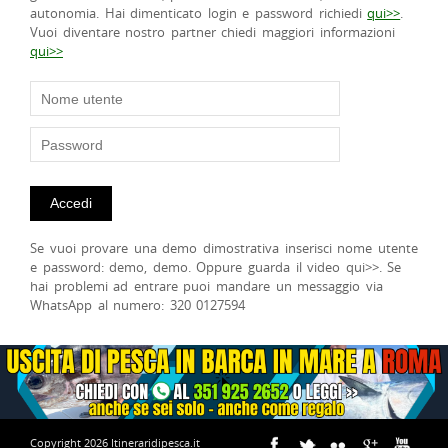
autonomia. Hai dimenticato login e password richiedi
qui>>
.
Vuoi diventare nostro partner chiedi maggiori informazioni
qui>>
Se vuoi provare una demo dimostrativa inserisci nome utente
e password: demo, demo. Oppure guarda il video qui>>. Se
hai problemi ad entrare puoi mandare un messaggio via
WhatsApp al numero: 320 0127594
Copyright 2026 Itineraridipesca.it