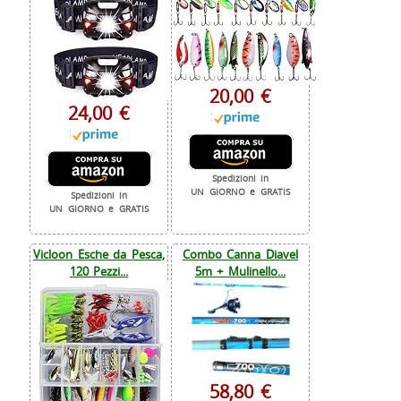
20,00 €
24,00 €
Spedizioni in
UN GIORNO e GRATIS
Spedizioni in
UN GIORNO e GRATIS
Vicloon Esche da Pesca,
Combo Canna Diavel
120 Pezzi...
5m + Mulinello...
58,80 €