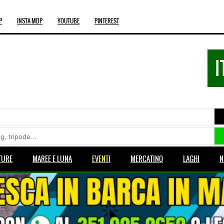
P
INSTA MDP
YOUTUBE
PINTEREST
I
TURE
MAREE E LUNA
EVENTI
MERCATINO
LAGHI
N