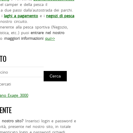
el camper e della pesca il
a due passi dalla'autostrada dei parchi.
 i
laghi a pagamento
e i
negozi di pesca
nostro circuito.
 inerente alla pesca sportiva (Negozio,
istica, etc..) puoi
entrare nel nostro
do
maggiori informazioni
qui>>
ITO
cercati
mano Exage 3000
ENTE
 nostro sito?
Inserisci login e password e
ività, presente nel nostro sito, in totale
menticato login e password richiedi