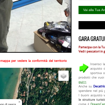
GARA GRATUI
Partecipa con la T
Vedi i pescatori in
la mappa per vedere la conformità del territorio
Inserisci 
acquisto 
sportiva 
prodotti che vuoi
qui>>
.
Anche su
Decathl
spendere nel più g
I buoni acquisto 
le strutture turist
×
uogo di pesca
come il
DreamCam