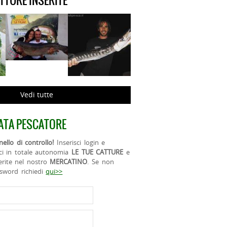
ATTURE INSERITE
Vedi tutte
ATA PESCATORE
ello di controllo!
Inserisci login e
ci in totale autonomia
LE TUE CATTURE
e
erite nel nostro
MERCATINO
. Se non
ssword richiedi
qui>>