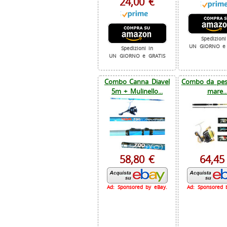
24,00 €
Spedizioni
UN GIORNO e 
Spedizioni in
UN GIORNO e GRATIS
Combo Canna Diavel
Combo da pesc
5m + Mulinello...
mare..
58,80 €
64,45
Ad: Sponsored by eBay.
Ad: Sponsored 