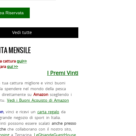
Vedi tutte
TA MENSILE
ua cattura
qui>>
 gara
qui >>
I Premi Vinti
la tua cattura migliore e vinci buoni
da spendere nel mondo della pesca
o direttamente su
Amazon
scegliendo i
 tu.
Vedi i Buoni Acquisto di Amazon
on
, vinci e ricevi un
carta regalo
da
rande negozio di sport in Italia.
vinti possono essere scalati
anche presso
iche
che collaborano con il nostro sito,
ping
a Terracina,
LeGhiandeGuestHouse