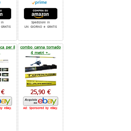
 in
Spedizioni in
GRATIS
UN GIORNO e GRATIS
a per il
combo canna tornado
.
4 metri +...
 €
25,90 €
by eBay.
Ad: Sponsored by eBay.