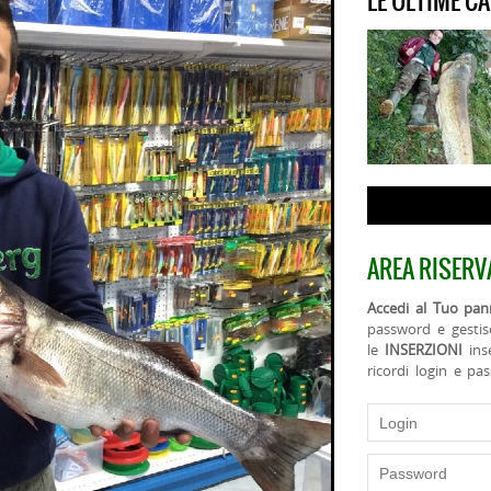
LE ULTIME C
AREA RISERV
Accedi al Tuo pann
password e gestis
le
INSERZIONI
ins
ricordi login e pa