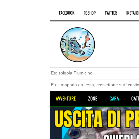
FACEBOOK
FBSHOP
TWITTER
INSTA ID
AVVENTURE
ZONE
GARA
CAT