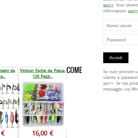
qui>>
. Vuoi diven
informazioni
qui>
COME
iaini da
Vicloon Esche da Pesca,
Se vuoi provare u
a...
120 Pezzi...
utente e passwor
qui>>. Se hai pro
messaggio via Wh
 €
16,00 €