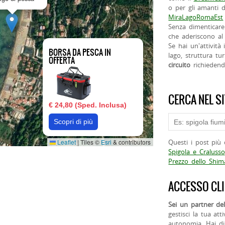
o per gli amanti d
MiraLagoRomaEst
Senza dimenticare
che aderiscono al 
Se hai un'attività
BORSA DA PESCA IN
lago, struttura tur
OFFERTA
circuito
richieden
CERCA NEL S
€ 24,80 (Sped. Inclusa)
Scopri di più
Leaflet
|
Tiles ©
Esri
& contributors
Questi i post più 
Spigola e Cralusso
Prezzo dello Shi
ACCESSO CLI
Sei un partner del
gestisci la tua att
autonomia. Hai di