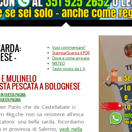
SARDA:
Vuoi commentare?
Stampa/Scarica il PDF
ESE -
Dove e come arrivare
METEO
Testo rivisto da L.V
 E MULINELO
STA PESCATA A BOLOGNESE
A IN QUESTA PAGINA
 QUESTA PAGINA
per Paolo che da Castellabate ci
n 4kg,che non sa resistere all'esca
catore: una bella sarda. Ricordiamo
a in provincia di Salerno,
vedi nella