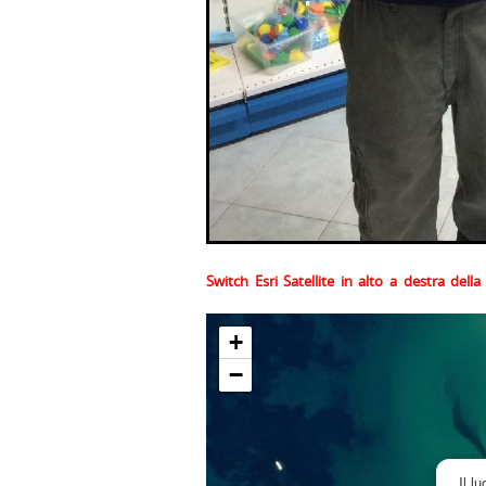
Switch Esri Satellite in alto a destra del
+
−
Il l