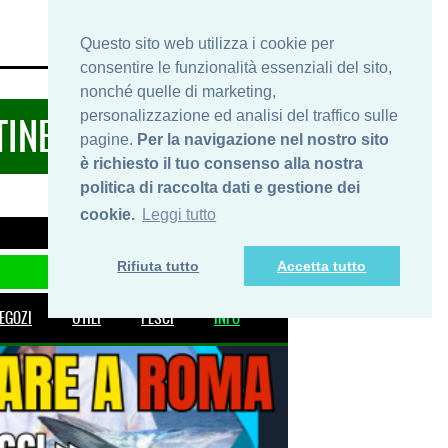
HOME
INFO
SHOP
PRIVACY
Questo sito web utilizza i cookie per
consentire le funzionalità essenziali del sito,
nonché quelle di marketing,
personalizzazione ed analisi del traffico sulle
TINERARIDIPESCA.IT
pagine.
Per la navigazione nel nostro sito
è richiesto il tuo consenso alla nostra
politica di raccolta dati e gestione dei
cookie.
Leggi tutto
Rifiuta tutto
Accetta tutto
EGOZI
UTILI
PESCI
INFO