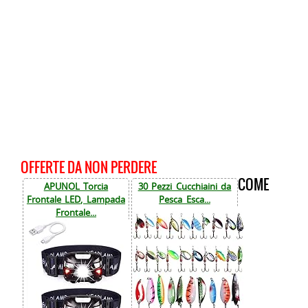
OFFERTE DA NON PERDERE
COME
APUNOL Torcia
30 Pezzi Cucchiaini da
Frontale LED, Lampada
Pesca Esca...
Frontale...