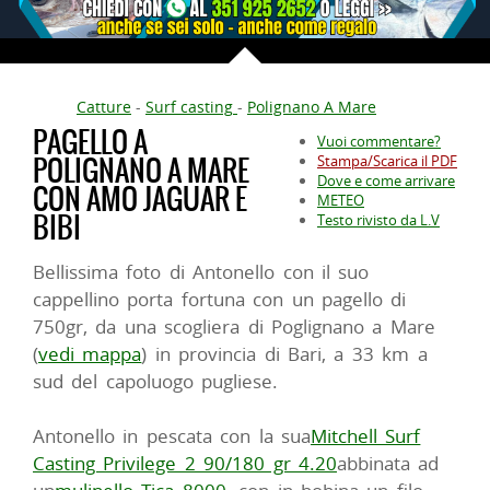
Catture
-
Surf casting
-
Polignano A Mare
PAGELLO A
Vuoi commentare?
POLIGNANO A MARE
Stampa/Scarica il PDF
Dove e come arrivare
CON AMO JAGUAR E
METEO
BIBI
Testo rivisto da L.V
Bellissima foto di Antonello con il suo
cappellino porta fortuna con un pagello di
750gr, da una scogliera di Poglignano a Mare
(
vedi mappa
) in provincia di Bari, a 33 km a
sud del capoluogo pugliese.
Antonello in pescata con la sua
Mitchell Surf
Casting Privilege 2 90/180 gr 4.20
abbinata ad