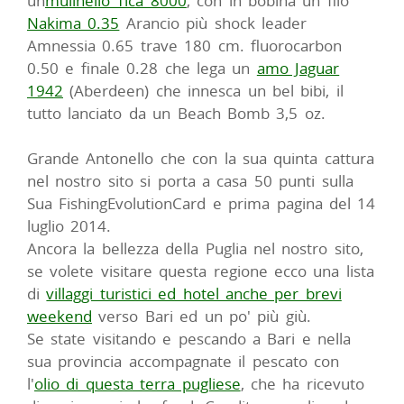
un
mulinello Tica 8000
, con in bobina un filo
Nakima 0.35
Arancio più shock leader
Amnessia 0.65 trave 180 cm. fluorocarbon
0.50 e finale 0.28 che lega un
amo Jaguar
1942
(Aberdeen) che innesca un bel bibi, il
tutto lanciato da un Beach Bomb 3,5 oz.
Grande Antonello che con la sua quinta cattura
nel nostro sito si porta a casa 50 punti sulla
Sua FishingEvolutionCard e prima pagina del 14
luglio 2014.
Ancora la bellezza della Puglia nel nostro sito,
se volete visitare questa regione ecco una lista
di
villaggi turistici ed hotel anche per brevi
weekend
verso Bari ed un po' più giù.
Se state visitando e pescando a Bari e nella
sua provincia accompagnate il pescato con
l'
olio di questa terra pugliese
, che ha ricevuto