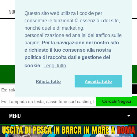
SOCIAL, INFO & SHOP
Questo sito web utilizza i cookie per
consentire le funzionalità essenziali del sito,
nonché quelle di marketing,
personalizzazione ed analisi del traffico sulle
pagine.
Per la navigazione nel nostro sito
è richiesto il tuo consenso alla nostra
politica di raccolta dati e gestione dei
cookie.
Leggi tutto
ITINERARIDIPESCA.IT
Rifiuta tutto
Accetta tutto
MENU