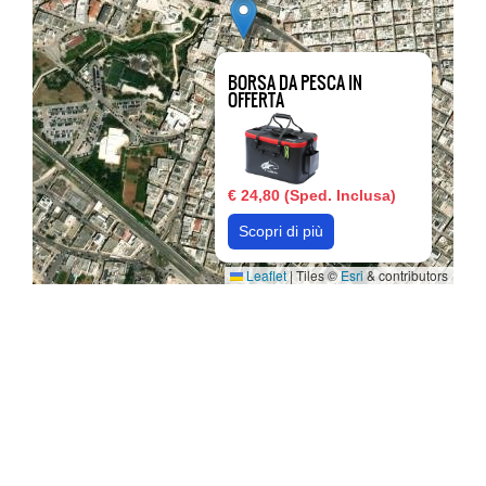
BORSA DA PESCA IN
OFFERTA
€ 24,80 (Sped. Inclusa)
Scopri di più
Leaflet
|
Tiles ©
Esri
& contributors