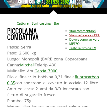
Catture
-
Surf casting
-
Bari
PICCOLA MA
Vuoi commentare?
COMBATTIVA
Stampa/Scarica il PDF
Dove e come arrivare
METEO
Pesce: Serra
Testo rivisto da L.V
Peso: 2,600 kg
Luogo: Monopoli (BARI) zona Copacabana
Canna:
Mitchell
Telerip 430
Mulinello: Abu
Garcia 7000
Filo e finale: in bobbina 0,31 finale
fluorocarbon
0,35
con spezzone di cavetto in acciaio 12 libre
Amo ed esca: 2 ami da 3/0 innescato con
filetto di sugarello fresco
Piombo: 75g
Meteo: alba lunare mare quasi calmo con