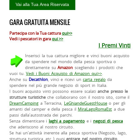
GARA GRATUITA MENSILE
Partecipa con la Tua cattura
qui>>
Vedi i pescatori in gara
qui >>
I Premi Vinti
Inserisci la tua cattura migliore e vinci buoni acquisto
da spendere nel mondo della pesca sportiva o
direttamente su
Amazon
scegliendo i prodotti che
vuoi tu.
Vedi i Buoni Acquisto di Amazon qui>>
.
Anche su
Decathlon
, vinci e ricevi un
carta regalo
da
spendere nel più grande negozio di sport in Italia.
I buoni acquisto vinti possono essere scalati
anche presso le
strutture turistiche
che collaborano con il nostro sito, come il
DreamCamping
a Terracina,
LeGhiandeGuestHouse
o per gli
amanti del camper e della pesca il
MiraLagoRomaEst
a due
passi dalla'autostrada dei parchi.
Senza dimenticare i
laghi a pagamento
e i
negozi di pesca
che aderiscono al nostro circuito.
Se hai un'attività inerente alla pesca sportiva (Negozio, lago,
struttura turistica, etc..) puoi
entrare nel nostro circuito