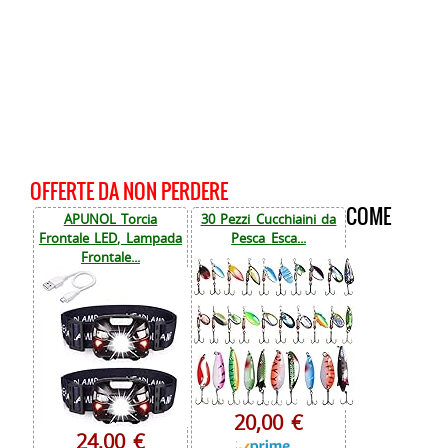
OFFERTE DA NON PERDERE
COME
APUNOL Torcia
30 Pezzi Cucchiaini da
Frontale LED, Lampada
Pesca Esca...
Frontale...
20,00 €
24,00 €