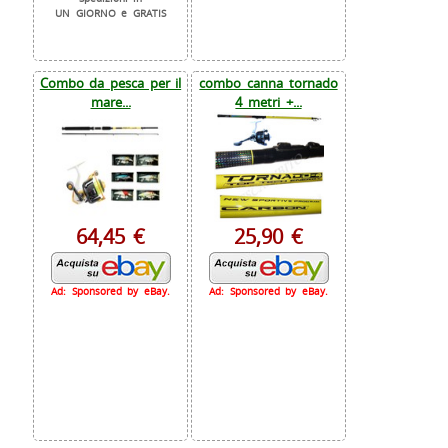
UN GIORNO e GRATIS
Combo da pesca per il
combo canna tornado
mare...
4 metri +...
64,45 €
25,90 €
Ad: Sponsored by eBay.
Ad: Sponsored by eBay.