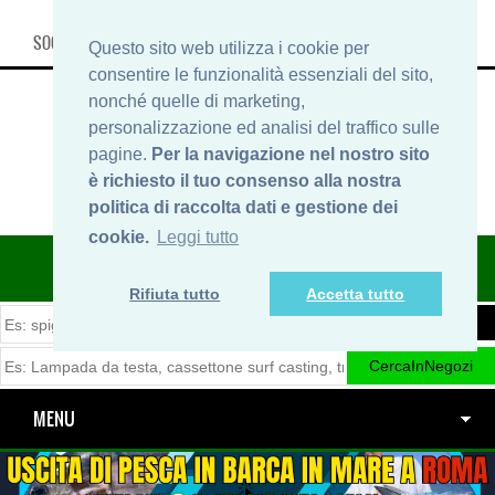
SOCIAL, INFO & SHOP
Questo sito web utilizza i cookie per
consentire le funzionalità essenziali del sito,
nonché quelle di marketing,
personalizzazione ed analisi del traffico sulle
pagine.
Per la navigazione nel nostro sito
è richiesto il tuo consenso alla nostra
politica di raccolta dati e gestione dei
cookie.
Leggi tutto
ITINERARIDIPESCA.IT
Rifiuta tutto
Accetta tutto
MENU