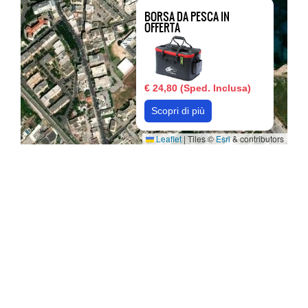
BORSA DA PESCA IN
OFFERTA
€ 24,80 (Sped. Inclusa)
Scopri di più
Leaflet
|
Tiles ©
Esri
& contributors