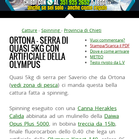
Catture
-
Spinning
-
Provincia di Chieti
ORTONA - SERRA DI
Vuoi commentare?
QUASI 5KG CON
Stampa/Scarica il PDF
Dove e come arrivare
ARTIFICIALE DELLA
METEO
OLYMPUS
Testo rivisto da L.V
Quasi 5kg di serra per Saverio che da Ortona
(
vedi zona di pesca
) ci manda questa bella
cattura fatta a spinning.
Spinning eseguito con una
Canna
Herakles
Calida
abbinata ad un mulinello della
Daiwa
Opus Plus 5000
, in bobina
treccia da 15lb
,
finale fluorocarbon dello 0.40 che lega un