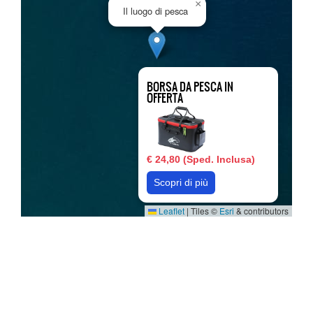
×
Il luogo di pesca
BORSA DA PESCA IN
OFFERTA
€ 24,80 (Sped. Inclusa)
Scopri di più
Leaflet
|
Tiles ©
Esri
& contributors