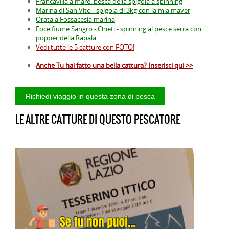
Francavilla a mare: pesca della spigola a spinning
Marina di San Vito - spigola di 3kg con la mia maver
Orata a Fossacesia marina
Foce fiume Sangro - Chieti - spinning al pesce serra con
popper della Rapala
Vedi tutte le 5 catture con FOTO!
Anche Tu hai fatto una bella cattura? Inserisci qui >>
LE ALTRE CATTURE DI QUESTO PESCATORE