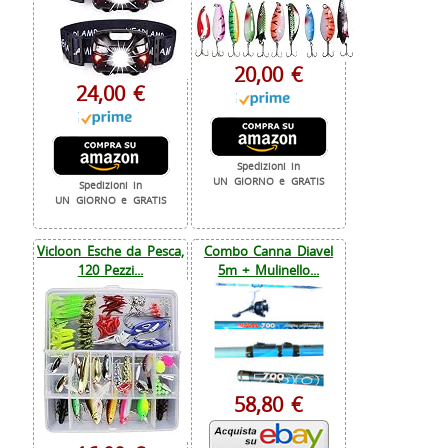
20,00 €
24,00 €
Spedizioni in
UN GIORNO e GRATIS
Spedizioni in
UN GIORNO e GRATIS
Vicloon Esche da Pesca,
Combo Canna Diavel
120 Pezzi...
5m + Mulinello...
58,80 €