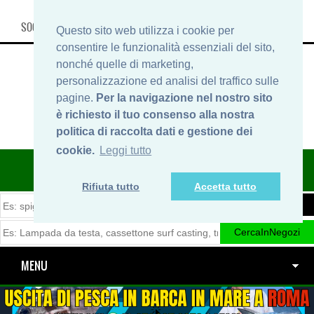
SOCIAL, INFO & SHOP
Questo sito web utilizza i cookie per
consentire le funzionalità essenziali del sito,
nonché quelle di marketing,
personalizzazione ed analisi del traffico sulle
pagine.
Per la navigazione nel nostro sito
è richiesto il tuo consenso alla nostra
politica di raccolta dati e gestione dei
cookie.
Leggi tutto
ITINERARIDIPESCA.IT
Rifiuta tutto
Accetta tutto
MENU