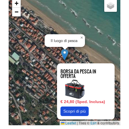
+
−
×
Il luogo di pesca
BORSA DA PESCA IN
OFFERTA
€ 24,80 (Sped. Inclusa)
Scopri di più
Leaflet
|
Tiles ©
Esri
& contributors