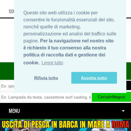
SOCIAL, INFO & SHOP
Questo sito web utilizza i cookie per
consentire le funzionalità essenziali del sito,
nonché quelle di marketing,
personalizzazione ed analisi del traffico sulle
pagine.
Per la navigazione nel nostro sito
è richiesto il tuo consenso alla nostra
politica di raccolta dati e gestione dei
cookie.
Leggi tutto
ITINERARIDIPESCA.IT
Rifiuta tutto
Accetta tutto
MENU