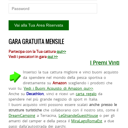
GARA GRATUITA MENSILE
Partecipa con la Tua cattura
qui>>
Vedi i pescatori in gara
qui >>
I Premi Vinti
Inserisci la tua cattura migliore e vinci buoni acquisto
da spendere nel mondo della pesca sportiva o
direttamente su
Amazon
scegliendo i prodotti che
vuoi tu.
Vedi i Buoni Acquisto di Amazon qui>>
.
Anche su
Decathlon
, vinci e ricevi un
carta regalo
da
spendere nel più grande negozio di sport in Italia.
I buoni acquisto vinti possono essere scalati
anche presso le
strutture turistiche
che collaborano con il nostro sito, come il
DreamCamping
a Terracina,
LeGhiandeGuestHouse
o per gli
amanti del camper e della pesca il
MiraLagoRomaEst
a due
passi dalla'autostrada dei parchi.