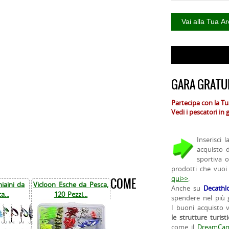
GARA GRATUI
Partecipa con la T
Vedi i pescatori in
Inserisci 
acquisto 
sportiva 
prodotti che vuoi
qui>>
.
COME
iaini da
Vicloon Esche da Pesca,
Anche su
Decathl
a...
120 Pezzi...
spendere nel più g
I buoni acquisto 
le strutture turist
come il
DreamCam