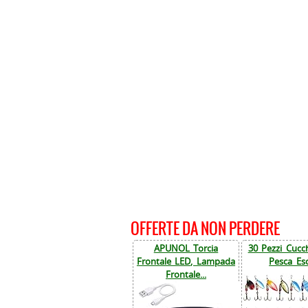
OFFERTE DA NON PERDERE
APUNOL Torcia
30 Pezzi Cucch
Frontale LED, Lampada
Pesca Esc
Frontale...