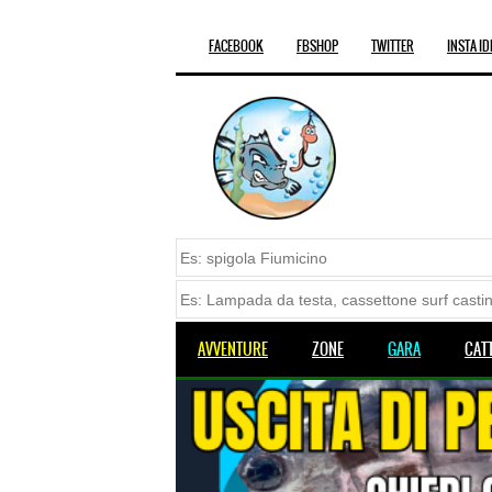
FACEBOOK
FBSHOP
TWITTER
INSTA ID
AVVENTURE
ZONE
GARA
CAT