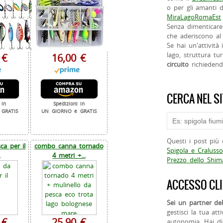
o per gli amanti d
MiraLagoRomaEst
Senza dimenticare
che aderiscono al 
Se hai un'attività
lago, struttura tur
 €
16,00 €
circuito
richieden
CERCA NEL S
 in
Spedizioni in
GRATIS
UN GIORNO e GRATIS
Questi i post più 
a per il
combo canna tornado
Spigola e Cralusso
.
4 metri +...
Prezzo dello Shi
ACCESSO CLI
Sei un partner del
gestisci la tua att
 €
25,90 €
autonomia. Hai di