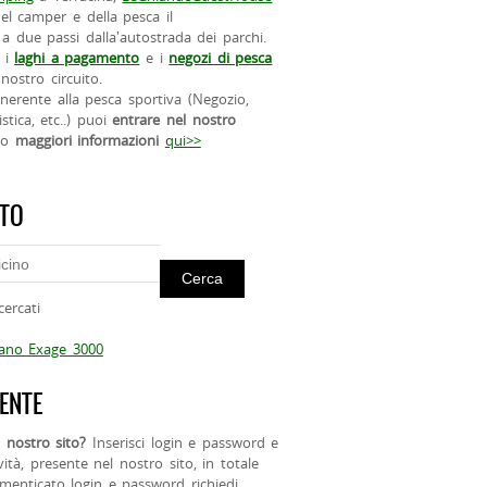
el camper e della pesca il
a due passi dalla'autostrada dei parchi.
 i
laghi a pagamento
e i
negozi di pesca
nostro circuito.
 inerente alla pesca sportiva (Negozio,
istica, etc..) puoi
entrare nel nostro
do
maggiori informazioni
qui>>
ITO
cercati
mano Exage 3000
ENTE
 nostro sito?
Inserisci login e password e
ività, presente nel nostro sito, in totale
menticato login e password richiedi