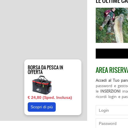
LE ULTIME C
BORSA DA PESCA IN
AREA RISERV
OFFERTA
Accedi al Tuo pann
password e gestis
le
INSERZIONI
ins
ricordi login e pa
€ 24,80 (Sped. Inclusa)
Scopri di più