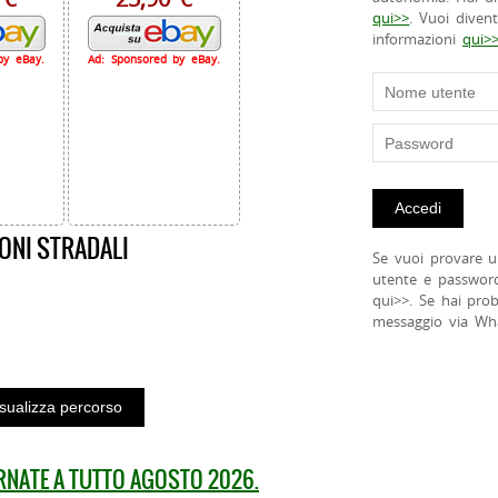
qui>>
. Vuoi diven
informazioni
qui>
by eBay.
Ad: Sponsored by eBay.
ONI STRADALI
Se vuoi provare u
utente e passwor
qui>>. Se hai pro
messaggio via Wh
ORNATE A TUTTO AGOSTO 2026.