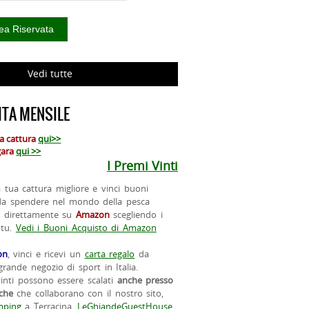
Vedi tutte
TA MENSILE
ua cattura
qui>>
 gara
qui >>
I Premi Vinti
la tua cattura migliore e vinci buoni
da spendere nel mondo della pesca
o direttamente su
Amazon
scegliendo i
 tu.
Vedi i Buoni Acquisto di Amazon
on
, vinci e ricevi un
carta regalo
da
rande negozio di sport in Italia.
vinti possono essere scalati
anche presso
iche
che collaborano con il nostro sito,
ping
a Terracina,
LeGhiandeGuestHouse