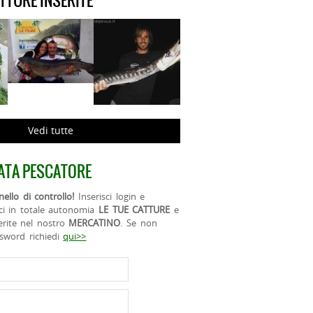
ATTURE INSERITE
Vedi tutte
ATA PESCATORE
ello di controllo!
Inserisci login e
ci in totale autonomia
LE TUE CATTURE
e
erite nel nostro
MERCATINO
. Se non
ssword richiedi
qui>>