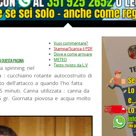
Vuoi commentare?
Stampa/Scarica il PDF
Dove e come arrivare
METEO
IN QUESTA PAGINA
Testo rivisto da L.V
a spinning nel
a : cucchiaino rotante autocostruito di
 dell'attacco a quando l'ho fatta
5 minuti. Canna utilizzata : canna da
 gr. Giornata piovosa e acqua molto