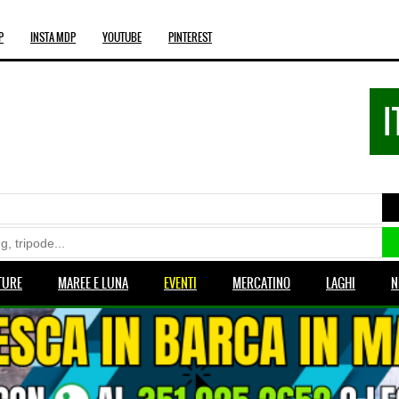
P
INSTA MDP
YOUTUBE
PINTEREST
I
TURE
MAREE E LUNA
EVENTI
MERCATINO
LAGHI
N