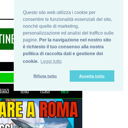
HOME
INFO
SHOP
PRIVACY
Questo sito web utilizza i cookie per
consentire le funzionalità essenziali del sito,
nonché quelle di marketing,
personalizzazione ed analisi del traffico sulle
TINERARIDIPESCA.IT
pagine.
Per la navigazione nel nostro sito
è richiesto il tuo consenso alla nostra
politica di raccolta dati e gestione dei
cookie.
Leggi tutto
Rifiuta tutto
Accetta tutto
EGOZI
UTILI
PESCI
INFO