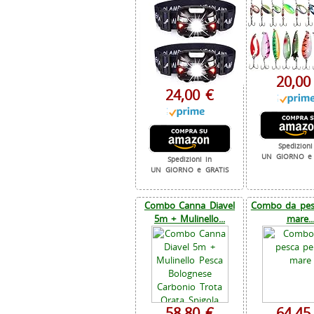
20,00
24,00 €
Spedizioni
UN GIORNO e 
Spedizioni in
UN GIORNO e GRATIS
Combo Canna Diavel
Combo da pesc
5m + Mulinello...
mare..
58,80 €
64,45