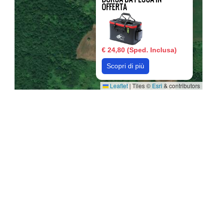
OFFERTA
€ 24,80 (Sped. Inclusa)
Scopri di più
Leaflet
|
Tiles ©
Esri
& contributors