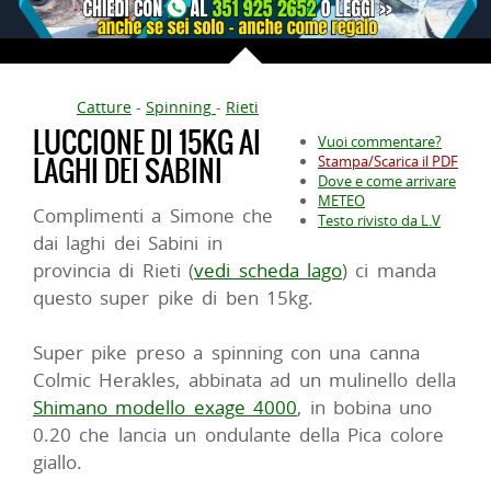
Catture
-
Spinning
-
Rieti
LUCCIONE DI 15KG AI
Vuoi commentare?
LAGHI DEI SABINI
Stampa/Scarica il PDF
Dove e come arrivare
METEO
Complimenti a Simone che
Testo rivisto da L.V
dai laghi dei Sabini in
provincia di Rieti (
vedi scheda lago
) ci manda
questo super pike di ben 15kg.
Super pike preso a spinning con una canna
Colmic Herakles, abbinata ad un mulinello della
Shimano modello exage 4000
, in bobina uno
0.20 che lancia un ondulante della Pica colore
giallo.