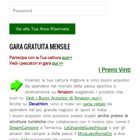
GARA GRATUITA MENSILE
Partecipa con la Tua cattura
qui>>
Vedi i pescatori in gara
qui >>
I Premi Vinti
Inserisci la tua cattura migliore e vinci buoni acquisto
da spendere nel mondo della pesca sportiva o
direttamente su
Amazon
scegliendo i prodotti che
vuoi tu.
Vedi i Buoni Acquisto di Amazon qui>>
.
Anche su
Decathlon
, vinci e ricevi un
carta regalo
da
spendere nel più grande negozio di sport in Italia.
I buoni acquisto vinti possono essere scalati
anche presso le
strutture turistiche
che collaborano con il nostro sito, come il
DreamCamping
a Terracina,
LeGhiandeGuestHouse
o per gli
amanti del camper e della pesca il
MiraLagoRomaEst
a due
passi dalla'autostrada dei parchi.