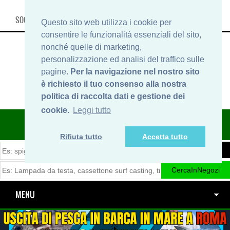
SOCIAL, INFO & SHOP
Questo sito web utilizza i cookie per
consentire le funzionalità essenziali del sito,
nonché quelle di marketing,
personalizzazione ed analisi del traffico sulle
pagine.
Per la navigazione nel nostro sito
è richiesto il tuo consenso alla nostra
politica di raccolta dati e gestione dei
cookie.
Leggi tutto
ITINERARIDIPESCA.IT
Rifiuta tutto
Accetta tutto
MENU