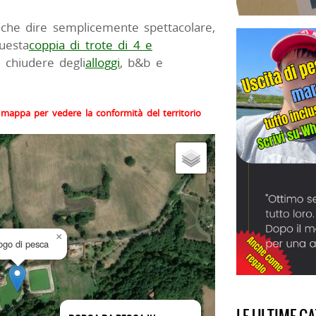
 che dire semplicemente spettacolare,
uesta
coppia di trote di 4 e
r chiudere degli
alloggi
, b&b e
la mappa per vedere la conformità del territorio
×
uogo di pesca