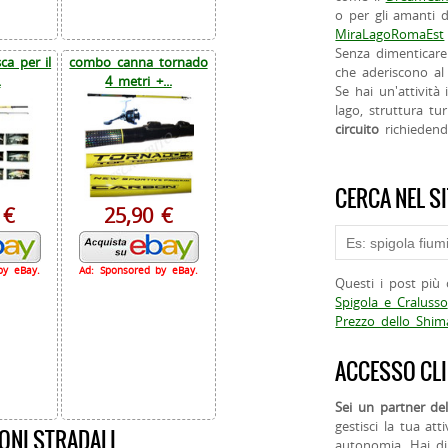
o per gli amanti d
MiraLagoRomaEst
Senza dimenticare
a per il
combo canna tornado
che aderiscono al 
.
4 metri +...
Se hai un'attività
lago, struttura tur
circuito
richieden
CERCA NEL S
 €
25,90 €
by eBay.
Ad: Sponsored by eBay.
Questi i post più 
Spigola e Cralusso
Prezzo dello Shi
ACCESSO CLI
Sei un partner del
gestisci la tua att
ONI STRADALI
autonomia. Hai di