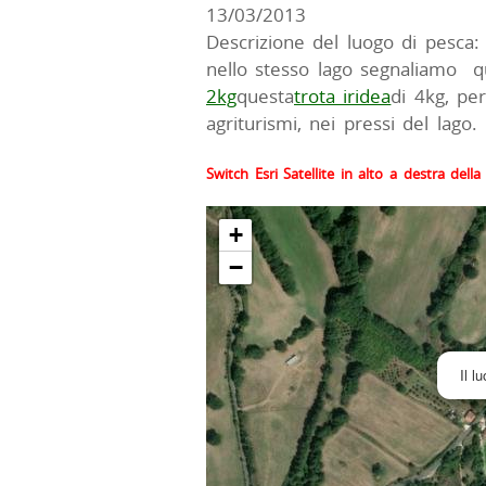
13/03/2013
Descrizione del luogo di pesca:
nello stesso lago segnaliamo q
2kg
questa
trota iridea
di 4kg, pe
agriturismi, nei pressi del lago.
Switch Esri Satellite in alto a destra del
+
−
Il l