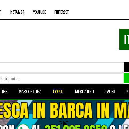
P
INSTA MDP
YOUTUBE
PINTEREST
I
TURE
MAREE E LUNA
EVENTI
MERCATINO
LAGHI
N