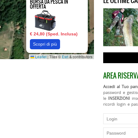
LE ULTIME C
BORSA DA PESCA IN
OFFERTA
€ 24,80 (Sped. Inclusa)
Scopri di più
Leaflet
|
Tiles ©
Esri
& contributors
AREA RISERV
Accedi al Tuo pann
password e gestis
le
INSERZIONI
ins
ricordi login e pa