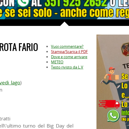
TROTA FARIO
Vuoi commentare?
Stampa/Scarica il PDF
Dove e come arrivare
METEO
Testo rivisto da L.V
vedi lago
)
n
ratti
ell\'ultimo turno del Big Day del