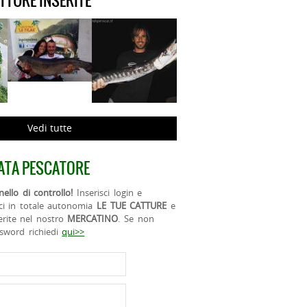
ATTURE INSERITE
Vedi tutte
ATA PESCATORE
ello di controllo!
Inserisci login e
ci in totale autonomia
LE TUE CATTURE
e
erite nel nostro
MERCATINO
. Se non
ssword richiedi
qui>>