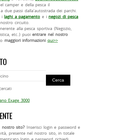
el camper e della pesca il
a due passi dalla'autostrada dei parchi.
 i
laghi a pagamento
e i
negozi di pesca
nostro circuito.
 inerente alla pesca sportiva (Negozio,
istica, etc..) puoi
entrare nel nostro
do
maggiori informazioni
qui>>
ITO
cercati
mano Exage 3000
ENTE
 nostro sito?
Inserisci login e password e
ività, presente nel nostro sito, in totale
menticato login e password richiedi