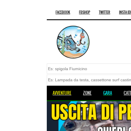
FACEBOOK
FBSHOP
TWITTER
INSTA ID
AVVENTURE
ZONE
GARA
CAT