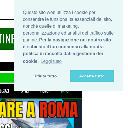
HOME
INFO
SHOP
PRIVACY
Questo sito web utilizza i cookie per
consentire le funzionalità essenziali del sito,
nonché quelle di marketing,
personalizzazione ed analisi del traffico sulle
TINERARIDIPESCA.IT
pagine.
Per la navigazione nel nostro sito
è richiesto il tuo consenso alla nostra
politica di raccolta dati e gestione dei
cookie.
Leggi tutto
Rifiuta tutto
Accetta tutto
EGOZI
UTILI
PESCI
INFO