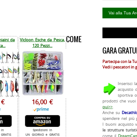
COME
iaini da
Vicloon Esche da Pesca,
a...
120 Pezzi...
GARA GRATUI
Partecipa con la T
Vedi i pescatori in
Inserisci 
acquisto 
sportiva 
 €
16,00 €
prodotti che vuoi
qui>>
.
Anche su
Decathl
spendere nel più g
I buoni acquisto 
le strutture turist
 in
Spedizioni in
GRATIS
UN GIORNO e GRATIS
come il
DreamCam