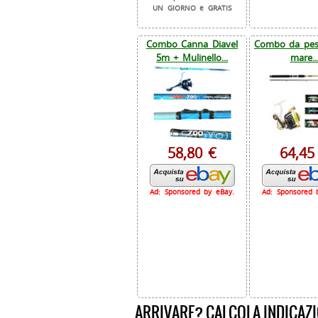
UN GIORNO e GRATIS
Combo Canna Diavel
Combo da pesc
5m + Mulinello...
mare..
58,80 €
64,45
Ad: Sponsored by eBay.
Ad: Sponsored 
ARRIVARE? CALCOLA INDICAZI