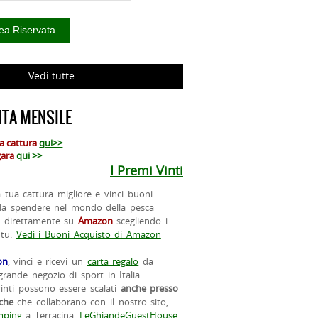
Vedi tutte
TA MENSILE
ua cattura
qui>>
 gara
qui >>
I Premi Vinti
la tua cattura migliore e vinci buoni
da spendere nel mondo della pesca
o direttamente su
Amazon
scegliendo i
 tu.
Vedi i Buoni Acquisto di Amazon
on
, vinci e ricevi un
carta regalo
da
rande negozio di sport in Italia.
vinti possono essere scalati
anche presso
iche
che collaborano con il nostro sito,
ping
a Terracina,
LeGhiandeGuestHouse