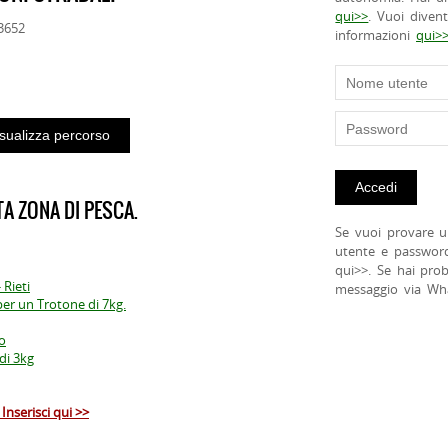
qui>>
. Vuoi diven
73652
informazioni
qui>
A ZONA DI PESCA.
Se vuoi provare u
utente e passwor
qui>>. Se hai pro
 Rieti
messaggio via Wh
er un Trotone di 7kg.
no
di 3kg
Inserisci qui >>