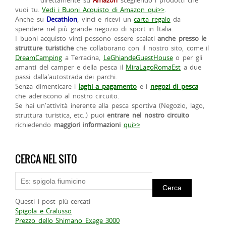
direttamente su
Amazon
scegliendo i prodotti che
vuoi tu.
Vedi i Buoni Acquisto di Amazon qui>>
.
Anche su
Decathlon
, vinci e ricevi un
carta regalo
da
spendere nel più grande negozio di sport in Italia.
I buoni acquisto vinti possono essere scalati
anche presso le
strutture turistiche
che collaborano con il nostro sito, come il
DreamCamping
a Terracina,
LeGhiandeGuestHouse
o per gli
amanti del camper e della pesca il
MiraLagoRomaEst
a due
passi dalla'autostrada dei parchi.
Senza dimenticare i
laghi a pagamento
e i
negozi di pesca
che aderiscono al nostro circuito.
Se hai un'attività inerente alla pesca sportiva (Negozio, lago,
struttura turistica, etc..) puoi
entrare nel nostro circuito
richiedendo
maggiori informazioni
qui>>
CERCA NEL SITO
Questi i post più cercati
Spigola e Cralusso
Prezzo dello Shimano Exage 3000