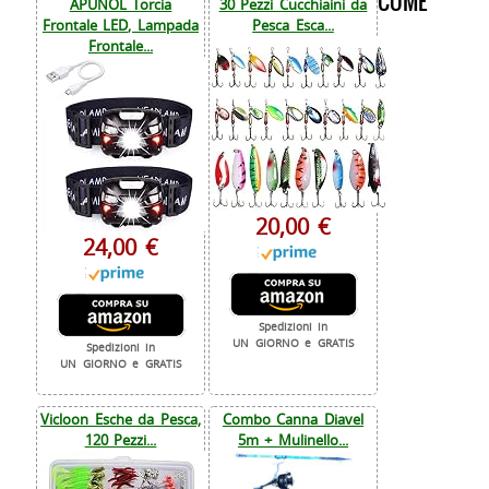
COME
APUNOL Torcia
30 Pezzi Cucchiaini da
Frontale LED, Lampada
Pesca Esca...
Frontale...
20,00 €
24,00 €
Spedizioni in
UN GIORNO e GRATIS
Spedizioni in
UN GIORNO e GRATIS
Vicloon Esche da Pesca,
Combo Canna Diavel
120 Pezzi...
5m + Mulinello...