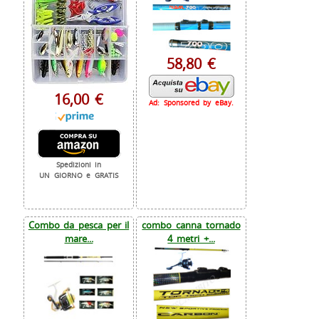
58,80 €
16,00 €
Ad: Sponsored by eBay.
Spedizioni in
UN GIORNO e GRATIS
Combo da pesca per il
combo canna tornado
mare...
4 metri +...