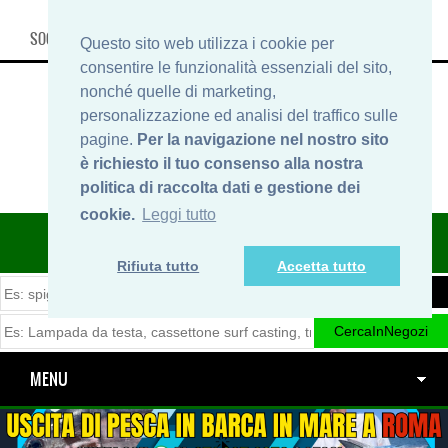
SOCIAL, INFO & SHOP
Questo sito web utilizza i cookie per
consentire le funzionalità essenziali del sito,
nonché quelle di marketing,
personalizzazione ed analisi del traffico sulle
pagine.
Per la navigazione nel nostro sito
è richiesto il tuo consenso alla nostra
politica di raccolta dati e gestione dei
cookie.
Leggi tutto
ITINERARIDIPESCA.IT
Rifiuta tutto
Accetta tutto
MENU