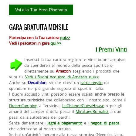
GARA GRATUITA MENSILE
Partecipa con la Tua cattura
qui>>
Vedi i pescatori in gara
qui >>
I Premi Vinti
Inserisci la tua cattura migliore e vinci buoni acquisto
da spendere nel mondo della pesca sportiva o
direttamente su
Amazon
scegliendo i prodotti che
vuoi tu.
Vedi i Buoni Acquisto di Amazon qui>>
.
Anche su
Decathlon
, vinci e ricevi un
carta regalo
da
spendere nel più grande negozio di sport in Italia.
I buoni acquisto vinti possono essere scalati
anche presso le
strutture turistiche
che collaborano con il nostro sito, come il
DreamCamping
a Terracina,
LeGhiandeGuestHouse
o per gli
amanti del camper e della pesca il
MiraLagoRomaEst
a due
passi dalla'autostrada dei parchi.
Senza dimenticare i
laghi a pagamento
e i
negozi di pesca
che aderiscono al nostro circuito.
Se hai un'attività inerente alla pesca sportiva (Negozio, lago,