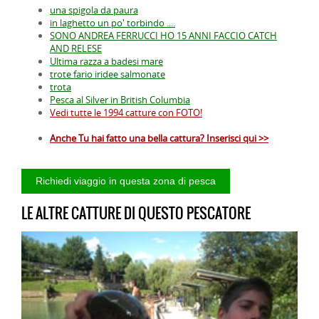
una spigola da paura
in laghetto un po' torbindo ....
SONO ANDREA FERRUCCI HO 15 ANNI FACCIO CATCH
AND RELESE
Ultima razza a badesi mare
trote fario iridee salmonate
trota
Pesca al Silver in British Columbia
Vedi tutte le 1994 catture con FOTO!
Anche Tu hai fatto una bella cattura? Inserisci qui >>
LE ALTRE CATTURE DI QUESTO PESCATORE