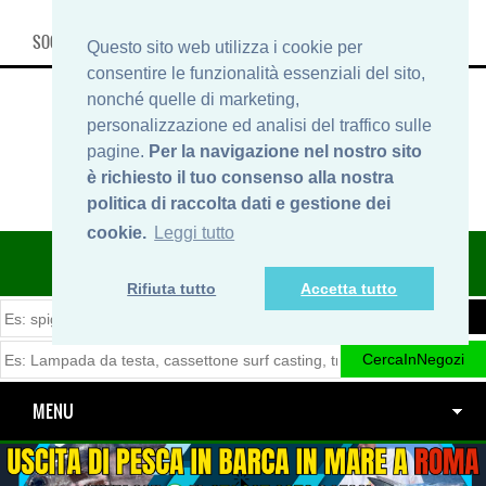
SOCIAL, INFO & SHOP
Questo sito web utilizza i cookie per
consentire le funzionalità essenziali del sito,
nonché quelle di marketing,
personalizzazione ed analisi del traffico sulle
pagine.
Per la navigazione nel nostro sito
è richiesto il tuo consenso alla nostra
politica di raccolta dati e gestione dei
cookie.
Leggi tutto
ITINERARIDIPESCA.IT
Rifiuta tutto
Accetta tutto
MENU