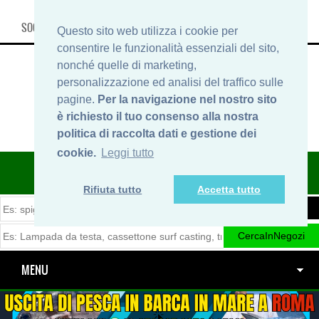
SOCIAL, INFO & SHOP
Questo sito web utilizza i cookie per
consentire le funzionalità essenziali del sito,
nonché quelle di marketing,
personalizzazione ed analisi del traffico sulle
pagine.
Per la navigazione nel nostro sito
è richiesto il tuo consenso alla nostra
politica di raccolta dati e gestione dei
cookie.
Leggi tutto
ITINERARIDIPESCA.IT
Rifiuta tutto
Accetta tutto
MENU