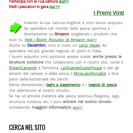
Partecipa con la Tua cattura
qui>>
Vedi i pescatori in gara
qui >>
I Premi Vinti
Inserisci la tua cattura migliore e vinci buoni acquisto
da spendere nel mondo della pesca sportiva o
direttamente su
Amazon
scegliendo i prodotti che
vuoi tu.
Vedi i Buoni Acquisto di Amazon qui>>
.
Anche su
Decathlon
, vinci e ricevi un
carta regalo
da
spendere nel più grande negozio di sport in Italia.
I buoni acquisto vinti possono essere scalati
anche presso le
strutture turistiche
che collaborano con il nostro sito, come il
DreamCamping
a Terracina,
LeGhiandeGuestHouse
o per gli
amanti del camper e della pesca il
MiraLagoRomaEst
a due
passi dalla'autostrada dei parchi.
Senza dimenticare i
laghi a pagamento
e i
negozi di pesca
che aderiscono al nostro circuito.
Se hai un'attività inerente alla pesca sportiva (Negozio, lago,
struttura turistica, etc..) puoi
entrare nel nostro circuito
richiedendo
maggiori informazioni
qui>>
CERCA NEL SITO