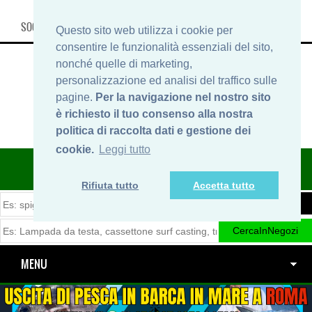
SOCIAL, INFO & SHOP
Questo sito web utilizza i cookie per
consentire le funzionalità essenziali del sito,
nonché quelle di marketing,
personalizzazione ed analisi del traffico sulle
pagine.
Per la navigazione nel nostro sito
è richiesto il tuo consenso alla nostra
politica di raccolta dati e gestione dei
cookie.
Leggi tutto
ITINERARIDIPESCA.IT
Rifiuta tutto
Accetta tutto
MENU