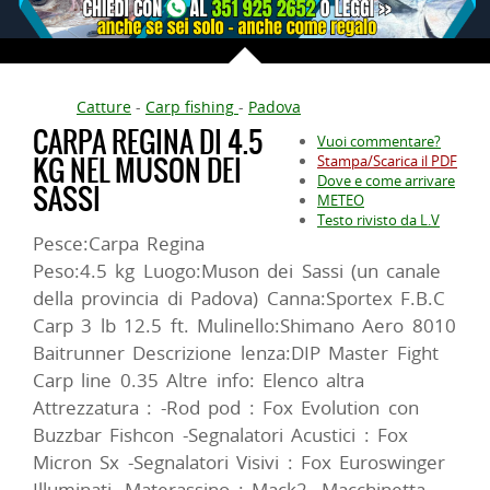
Catture
-
Carp fishing
-
Padova
CARPA REGINA DI 4.5
Vuoi commentare?
KG NEL MUSON DEI
Stampa/Scarica il PDF
Dove e come arrivare
SASSI
METEO
Testo rivisto da L.V
Pesce:Carpa Regina
Peso:4.5 kg Luogo:Muson dei Sassi (un canale
della provincia di Padova) Canna:Sportex F.B.C
Carp 3 lb 12.5 ft. Mulinello:Shimano Aero 8010
Baitrunner Descrizione lenza:DIP Master Fight
Carp line 0.35 Altre info: Elenco altra
Attrezzatura : -Rod pod : Fox Evolution con
Buzzbar Fishcon -Segnalatori Acustici : Fox
Micron Sx -Segnalatori Visivi : Fox Euroswinger
Illuminati -Materassino : Mack2 -Macchinetta