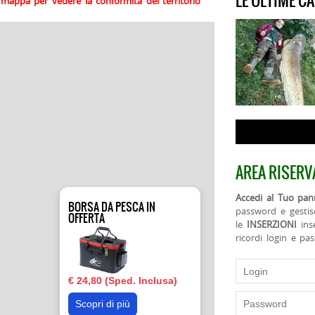
LE ULTIME C
la mappa per vedere la conformità del territorio
AREA RISERV
Accedi al Tuo pann
BORSA DA PESCA IN
password e gestis
OFFERTA
le
INSERZIONI
ins
ricordi login e pa
€ 24,80 (Sped. Inclusa)
Scopri di più