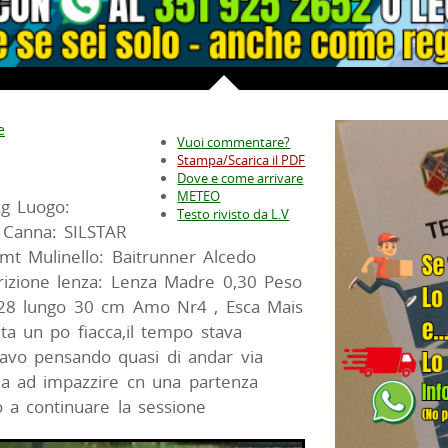
e
Vuoi commentare?
Stampa/Scarica il PDF
Dove e come arrivare
METEO
kg Luogo:
Testo rivisto da L.V
) Canna: SILSTAR
mt Mulinello: Baitrunner Alcedo
rizione lenza: Lenza Madre 0,30 Peso
0,28 lungo 30 cm Amo Nr4 , Esca Mais
ta un po fiacca,il tempo stava
avo pensando quasi di andar via
ia ad impazzire cn una partenza
 a continuare la sessione