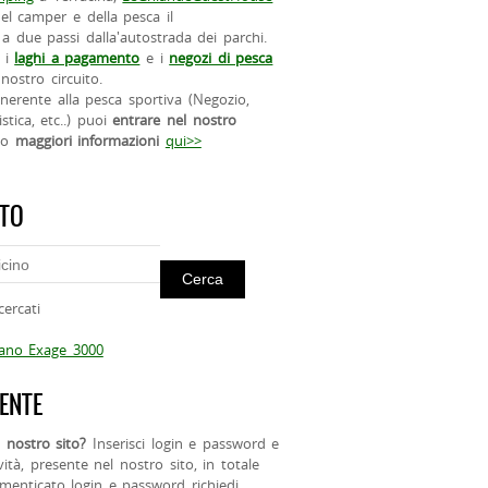
el camper e della pesca il
a due passi dalla'autostrada dei parchi.
 i
laghi a pagamento
e i
negozi di pesca
nostro circuito.
 inerente alla pesca sportiva (Negozio,
istica, etc..) puoi
entrare nel nostro
do
maggiori informazioni
qui>>
ITO
cercati
mano Exage 3000
ENTE
 nostro sito?
Inserisci login e password e
ività, presente nel nostro sito, in totale
menticato login e password richiedi