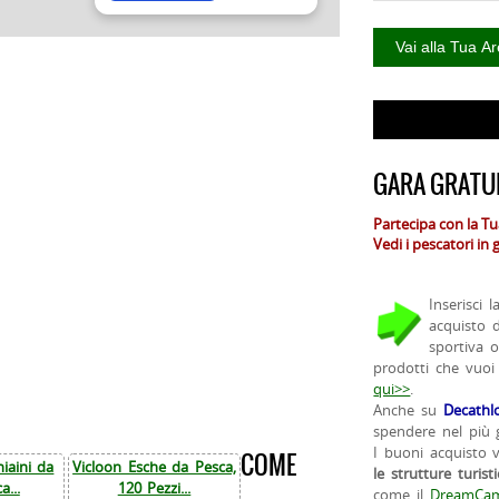
GARA GRATUI
Partecipa con la T
Vedi i pescatori in
Inserisci 
acquisto 
sportiva 
prodotti che vuoi
qui>>
.
Anche su
Decathl
spendere nel più g
I buoni acquisto 
COME
iaini da
Vicloon Esche da Pesca,
le strutture turist
a...
120 Pezzi...
come il
DreamCam