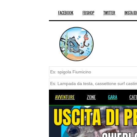
FACEBOOK
FBSHOP
TWITTER
INSTA ID
AVVENTURE
ZONE
GARA
CAT