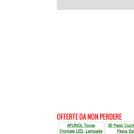
OFFERTE DA NON PERDERE
APUNOL Torcia
30 Pezzi Cucch
Frontale LED, Lampada
Pesca Esc