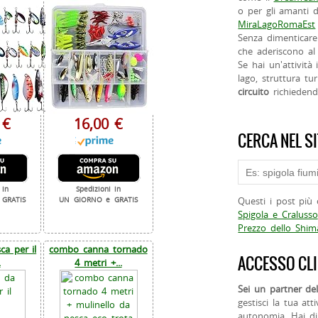
o per gli amanti d
MiraLagoRomaEst
Senza dimenticare
che aderiscono al 
Se hai un'attività
lago, struttura tur
circuito
richieden
 €
16,00 €
CERCA NEL S
 in
Spedizioni in
Questi i post più 
GRATIS
UN GIORNO e GRATIS
Spigola e Cralusso
Prezzo dello Shi
a per il
combo canna tornado
ACCESSO CLI
.
4 metri +...
Sei un partner del
gestisci la tua att
autonomia. Hai di