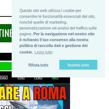
HOME
INFO
SHOP
PRIVACY
Questo sito web utilizza i cookie per
consentire le funzionalità essenziali del sito,
nonché quelle di marketing,
personalizzazione ed analisi del traffico sulle
TINERARIDIPESCA.IT
pagine.
Per la navigazione nel nostro sito
è richiesto il tuo consenso alla nostra
politica di raccolta dati e gestione dei
cookie.
Leggi tutto
Rifiuta tutto
Accetta tutto
EGOZI
UTILI
PESCI
INFO