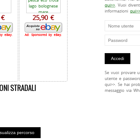
qui>>
. Vuoi diven
informazioni
qui>
 €
25,90 €
by eBay.
Ad: Sponsored by eBay.
Se vuoi provare u
utente e passwor
qui>>. Se hai pro
ONI STRADALI
messaggio via Wh