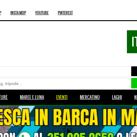
P
INSTA MDP
YOUTUBE
PINTEREST
I
TURE
MAREE E LUNA
EVENTI
MERCATINO
LAGHI
N