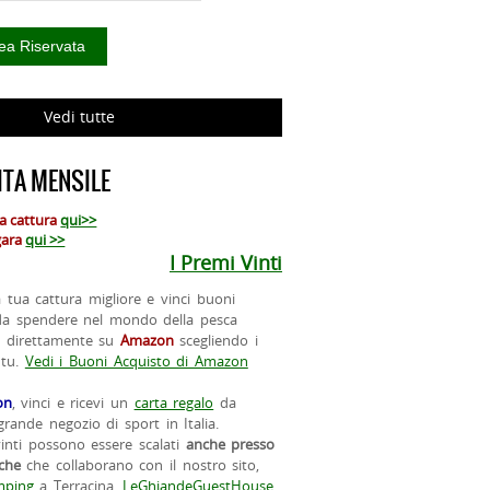
Vedi tutte
TA MENSILE
ua cattura
qui>>
 gara
qui >>
I Premi Vinti
la tua cattura migliore e vinci buoni
da spendere nel mondo della pesca
o direttamente su
Amazon
scegliendo i
 tu.
Vedi i Buoni Acquisto di Amazon
on
, vinci e ricevi un
carta regalo
da
rande negozio di sport in Italia.
vinti possono essere scalati
anche presso
iche
che collaborano con il nostro sito,
ping
a Terracina,
LeGhiandeGuestHouse