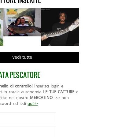
ATTURE INSERITE
Vedi tutte
ATA PESCATORE
ello di controllo!
Inserisci login e
ci in totale autonomia
LE TUE CATTURE
e
erite nel nostro
MERCATINO
. Se non
ssword richiedi
qui>>