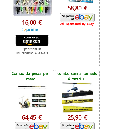
58,80 €
16,00 €
Ad: Sponsored by eBay.
Spedizioni in
UN GIORNO e GRATIS
Combo da pesca per il
combo canna tornado
mare...
4 metri +...
64,45 €
25,90 €