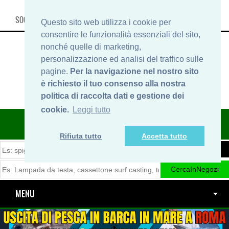
SOCIAL, INFO & SHOP
Questo sito web utilizza i cookie per
consentire le funzionalità essenziali del sito,
nonché quelle di marketing,
personalizzazione ed analisi del traffico sulle
pagine.
Per la navigazione nel nostro sito
è richiesto il tuo consenso alla nostra
politica di raccolta dati e gestione dei
cookie.
Leggi tutto
ITINERARIDIPESCA.IT
Rifiuta tutto
Accetta tutto
MENU