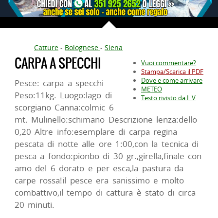
Catture
-
Bolognese
-
Siena
CARPA A SPECCHI
Vuoi commentare?
Stampa/Scarica il PDF
Dove e come arrivare
Pesce: carpa a specchi
METEO
Peso:11kg. Luogo:lago di
Testo rivisto da L.V
scorgiano Canna:colmic 6
mt. Mulinello:schimano Descrizione lenza:dello
0,20 Altre info:esemplare di carpa regina
pescata di notte alle ore 1:00,con la tecnica di
pesca a fondo:pionbo di 30 gr.,girella,finale con
amo del 6 dorato e per esca,la pastura da
carpe rossa!il pesce era sanissimo e molto
combattivo,il tempo di cattura è stato di circa
20 minuti.