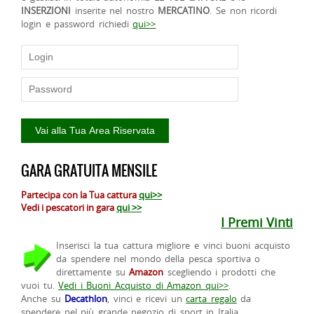
INSERZIONI
inserite nel nostro
MERCATINO
. Se non ricordi
login e password richiedi
qui>>
GARA GRATUITA MENSILE
Partecipa con la Tua cattura
qui>>
Vedi i pescatori in gara
qui >>
I Premi Vinti
Inserisci la tua cattura migliore e vinci buoni acquisto
da spendere nel mondo della pesca sportiva o
direttamente su
Amazon
scegliendo i prodotti che
vuoi tu.
Vedi i Buoni Acquisto di Amazon qui>>
.
Anche su
Decathlon
, vinci e ricevi un
carta regalo
da
spendere nel più grande negozio di sport in Italia.