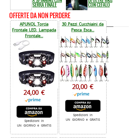
A SPINNING CON
DI OLTRE 8KG
SERRA FINALE
CON CEFALO
OFFERTE DA NON PERDERE
APUNOL Torcia
30 Pezzi Cucchiaini da
Frontale LED, Lampada
Pesca Esca...
Frontale...
20,00 €
24,00 €
Spedizioni in
UN GIORNO e GRATIS
Spedizioni in
UN GIORNO e GRATIS