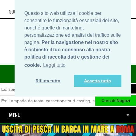
SOCIAL, INFO & SHOP
Questo sito web utilizza i cookie per
consentire le funzionalità essenziali del sito,
nonché quelle di marketing,
personalizzazione ed analisi del traffico sulle
pagine.
Per la navigazione nel nostro sito
è richiesto il tuo consenso alla nostra
politica di raccolta dati e gestione dei
cookie.
Leggi tutto
ITINERARIDIPESCA.IT
Rifiuta tutto
Accetta tutto
MENU