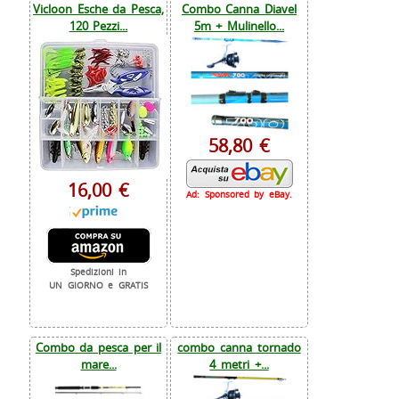
Vicloon Esche da Pesca,
Combo Canna Diavel
120 Pezzi...
5m + Mulinello...
58,80 €
16,00 €
Ad: Sponsored by eBay.
Spedizioni in
UN GIORNO e GRATIS
Combo da pesca per il
combo canna tornado
mare...
4 metri +...