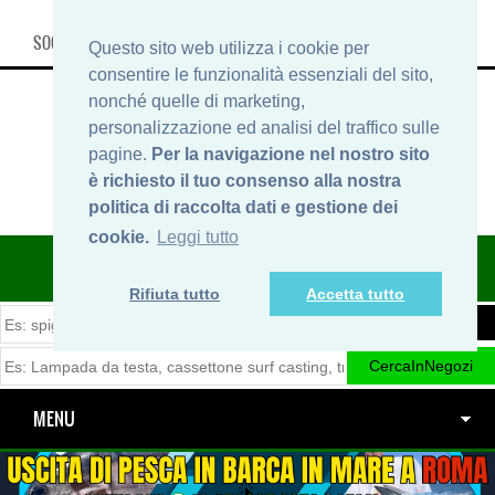
SOCIAL, INFO & SHOP
Questo sito web utilizza i cookie per
consentire le funzionalità essenziali del sito,
nonché quelle di marketing,
personalizzazione ed analisi del traffico sulle
pagine.
Per la navigazione nel nostro sito
è richiesto il tuo consenso alla nostra
politica di raccolta dati e gestione dei
cookie.
Leggi tutto
ITINERARIDIPESCA.IT
Rifiuta tutto
Accetta tutto
MENU