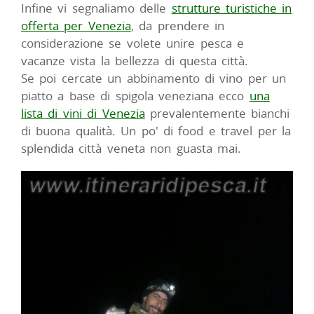
Infine vi segnaliamo delle
strutture turistiche in
offerta per Venezia
, da prendere in
considerazione se volete unire pesca e
vacanze vista la bellezza di questa città.
Se poi cercate un abbinamento di vino per un
piatto a base di spigola veneziana ecco
una
lista di vini di Venezia
prevalentemente bianchi
di buona qualità. Un po' di food e travel per la
splendida città veneta non guasta mai.