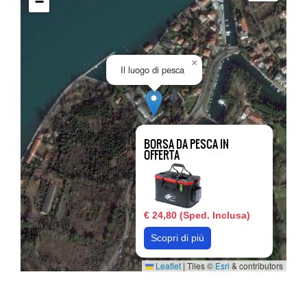
−
×
Il luogo di pesca
BORSA DA PESCA IN
OFFERTA
€ 24,80 (Sped. Inclusa)
Scopri di più
Leaflet
|
Tiles ©
Esri
& contributors