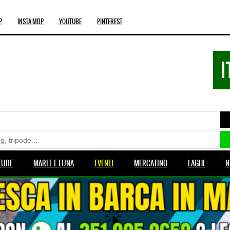
P
INSTA MDP
YOUTUBE
PINTEREST
I
TURE
MAREE E LUNA
EVENTI
MERCATINO
LAGHI
N