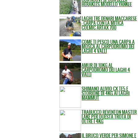
HERAKLES MODELLO YANKEE
LAGHI TRE DENARI MACCARESE
- CARPA CON LA MITICA
COLMIC ARTAX 700
COME TI PESCO UNA CARPA A
MOSCA AL CARPODROMO DEI
LAGHI 4 VALLI
AMUR DI 10KG AL
CARPODROMO DEI LAGHI 4
VALLI
SHIMANO ALIVIO CX TE5 E
STORIONE DI 4KG AI LAGHI
MAMMUT
TRABUCCO REVENTON MASTER
LAKE PER QUESTA TROTA DI
OLTRE I 4KG
IL BRUCO VERDE PER SIMONE E