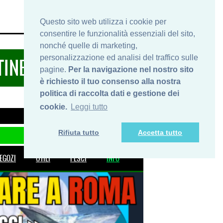
HOME
INFO
SHOP
PRIVACY
Questo sito web utilizza i cookie per
consentire le funzionalità essenziali del sito,
nonché quelle di marketing,
personalizzazione ed analisi del traffico sulle
TINERARIDIPESCA.IT
pagine.
Per la navigazione nel nostro sito
è richiesto il tuo consenso alla nostra
politica di raccolta dati e gestione dei
cookie.
Leggi tutto
Rifiuta tutto
Accetta tutto
EGOZI
UTILI
PESCI
INFO