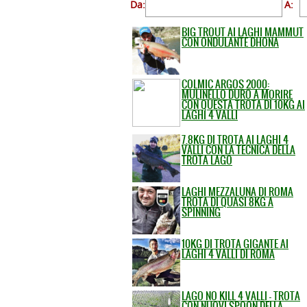
Da:
A:
BIG TROUT AI LAGHI MAMMUT
CON ONDULANTE DHONA
COLMIC ARGOS 2000:
MULINELLO DURO A MORIRE
CON QUESTA TROTA DI 10KG AI
LAGHI 4 VALLI
7.8KG DI TROTA AI LAGHI 4
VALLI CON LA TECNICA DELLA
TROTA LAGO
LAGHI MEZZALUNA DI ROMA
TROTA DI QUASI 8KG A
SPINNING
10KG DI TROTA GIGANTE AI
LAGHI 4 VALLI DI ROMA
LAGO NO KILL 4 VALLI - TROTA
CON NUOVI SPOON DELLA