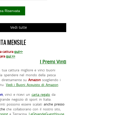
Vedi tutte
TA MENSILE
ua cattura
qui>>
 gara
qui >>
I Premi Vinti
la tua cattura migliore e vinci buoni
da spendere nel mondo della pesca
o direttamente su
Amazon
scegliendo i
 tu.
Vedi i Buoni Acquisto di Amazon
on
, vinci e ricevi un
carta regalo
da
rande negozio di sport in Italia.
vinti possono essere scalati
anche presso
iche
che collaborano con il nostro sito,
ping
a Terracina,
LeGhiandeGuestHouse