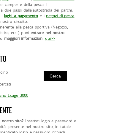
el camper e della pesca il
a due passi dalla'autostrada dei parchi.
 i
laghi a pagamento
e i
negozi di pesca
nostro circuito.
 inerente alla pesca sportiva (Negozio,
istica, etc..) puoi
entrare nel nostro
do
maggiori informazioni
qui>>
ITO
cercati
mano Exage 3000
ENTE
 nostro sito?
Inserisci login e password e
ività, presente nel nostro sito, in totale
menticato login e password richiedi