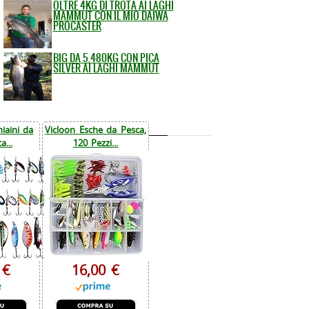
OLTRE 4KG DI TROTA AI LAGHI
MAMMUT CON IL MIO DAIWA
PROCASTER
BIG DA 5.480KG CON PICA
SILVER AI LAGHI MAMMUT
iaini da
Vicloon Esche da Pesca,
a...
120 Pezzi...
 €
16,00 €