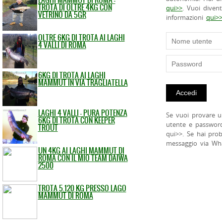
TROTA DI OLTRE 4KG CON
qui>>
. Vuoi diven
VETRINO DA 5GR
informazioni
qui>
OLTRE 6KG DI TROTA AI LAGHI
4 VALLI DI ROMA
6KG DI TROTA AI LAGHI
MAMMUT IN VIA TRAGLIATELLA
LAGHI 4 VALLI - PURA POTENZA
Se vuoi provare u
6KG DI TROTA CON KEEPER
utente e passwor
TROUT
qui>>. Se hai pro
messaggio via Wh
UN 4KG AI LAGHI MAMMUT DI
ROMA CON IL MIO TEAM DAIWA
2500
TROTA 5.120 KG PRESSO LAGO
MAMMUT DI ROMA