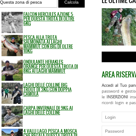
LE ULTIME C
FALCON HERCULES AZIONE 5
PER QUESTA TROTA DI OLTRE
6KG
PESCA ALLA TROTA
SALMONATA AI LAGHI
MAMMUT CON BIG DI OLTRE
10KG
ONDULANTE HERAKLES
ORANGE PER QUESTA TROTA DI
8KG AI LAGHI MAMMUT
AREA RISERV
LAGHI DELLE COLLINE BIG
Accedi al Tuo pann
TROUT DI 3KG CON DOPPIA
password e gestis
CAMOLA
le
INSERZIONI
ins
ricordi login e pa
CARPA INVERNALE DI 9KG AI
LAGHI DELLE COLLINE
4 VALLI LAGO PESCA A MOSCA
CHE REGALA QUESTA TROTA DI