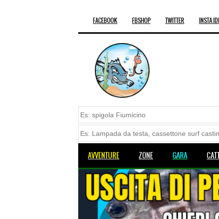
FACEBOOK
FBSHOP
TWITTER
INSTA ID
AVVENTURE
ZONE
GARA
CAT