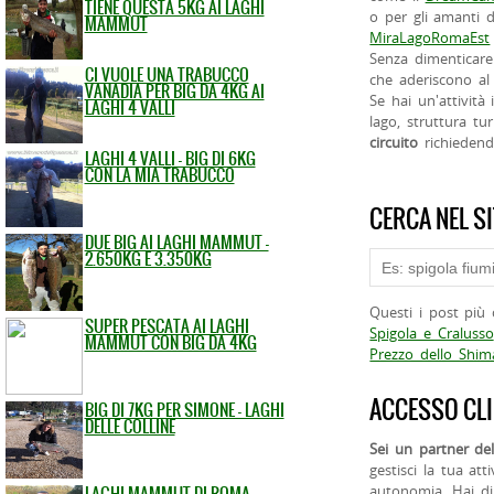
TIENE QUESTA 5KG AI LAGHI
o per gli amanti d
MAMMUT
MiraLagoRomaEst
Senza dimenticare
CI VUOLE UNA TRABUCCO
che aderiscono al 
VANADIA PER BIG DA 4KG AI
Se hai un'attività
LAGHI 4 VALLI
lago, struttura tur
circuito
richieden
LAGHI 4 VALLI - BIG DI 6KG
CON LA MIA TRABUCCO
CERCA NEL S
DUE BIG AI LAGHI MAMMUT -
2.650KG E 3.350KG
Questi i post più 
SUPER PESCATA AI LAGHI
Spigola e Cralusso
MAMMUT CON BIG DA 4KG
Prezzo dello Shi
ACCESSO CLI
BIG DI 7KG PER SIMONE - LAGHI
DELLE COLLINE
Sei un partner del
gestisci la tua att
LAGHI MAMMUT DI ROMA -
autonomia. Hai di