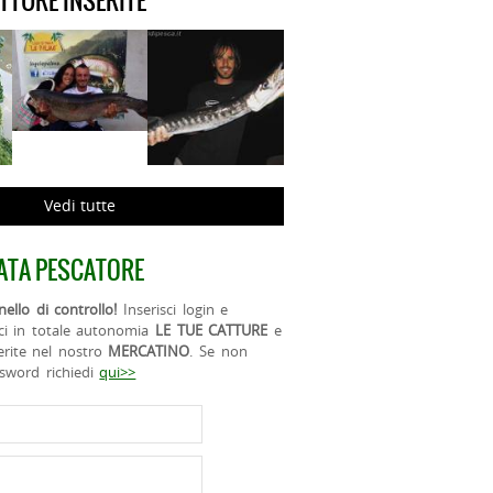
ATTURE INSERITE
Vedi tutte
ATA PESCATORE
ello di controllo!
Inserisci login e
ci in totale autonomia
LE TUE CATTURE
e
erite nel nostro
MERCATINO
. Se non
ssword richiedi
qui>>