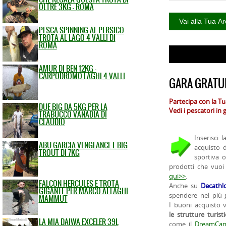
OLTRE 3KG - ROMA
PESCA SPINNING AL PERSICO
TROTA AL LAGO 4 VALLI DI
ROMA
AMUR DI BEN 12KG -
CARPODROMO LAGHI 4 VALLI
GARA GRATUI
Partecipa con la T
DUE BIG DA 5KG PER LA
Vedi i pescatori in
TRABUCCO VANADIA DI
CLAUDIO
Inserisci 
ABU GARCIA VENGEANCE E BIG
acquisto 
TROUT DI 7KG
sportiva 
prodotti che vuoi
qui>>
.
FALCON HERCULES E TROTA
Anche su
Decathl
GIGANTE PER MARCO AI LAGHI
spendere nel più g
MAMMUT
I buoni acquisto 
le strutture turist
LA MIA DAIWA EXCELER 39L
come il
DreamCam