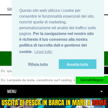
SOCIAL, INFO & SHOP
Questo sito web utilizza i cookie per
consentire le funzionalità essenziali del sito,
nonché quelle di marketing,
personalizzazione ed analisi del traffico sulle
pagine.
Per la navigazione nel nostro sito
è richiesto il tuo consenso alla nostra
politica di raccolta dati e gestione dei
cookie.
Leggi tutto
ITINERARIDIPESCA.IT
Rifiuta tutto
Accetta tutto
MENU