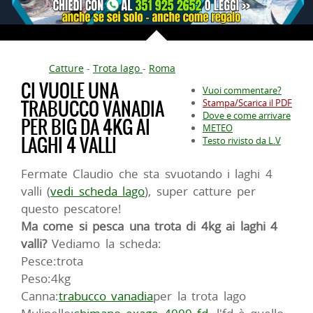
Catture
-
Trota lago
-
Roma
CI VUOLE UNA
Vuoi commentare?
TRABUCCO VANADIA
Stampa/Scarica il PDF
Dove e come arrivare
PER BIG DA 4KG AI
METEO
LAGHI 4 VALLI
Testo rivisto da L.V
Fermate Claudio che sta svuotando i laghi 4
valli (
vedi scheda lago
), super catture per
questo pescatore!
Ma come si pesca una trota di 4kg ai laghi 4
valli?
Vediamo la scheda:
Pesce:trota
Peso:4kg
Canna:
trabucco vanadia
per la trota lago