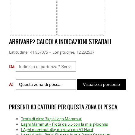
ARRIVARE? CALCOLA INDICAZIONI STRADALI
Latitudine: 41.957075 - Longitudine: 12.292537
Da:
A:
PRESENTI 83 CATTURE PER QUESTA ZONA DI PESCA.
Trota di oltre 7kg al lago Mammut
Laghi Mammut - Trota da 5.5 con la mia g-loomis
LAghi mammut 4kg di trota con A1 Hard
Laghi 4 valli - Big di 5kg con la mia Daiwa Specialist