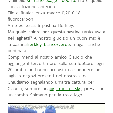
Mulinello:
shimano exage 4000 fd
, l'fd è quello
con la frizione anteriore.
Filo e finale: lenza madre 0,20 0,18
fluorocarbon
Amo ed esca: 6 pastina Berkley.
Ma quale colore per questa pastina tanto usata
nei laghetti?
A nostro giudizio un buon mix è
la pastina
Berkley bianco/verde
, magari anche
puntinata.
Complimenti al nostro amico Claudio che
aggiunge il terzo timbro sulla sua IdpCard, ogni
20 timbri un buono acquisto da spendere nei
laghi o negozi presenti nel nostro sito.
Chiudiamo segnalando un'altra cattura per
Claudio, sempre una
big trout di 5kg
, presa con
un combo Shimano per la trota lago.