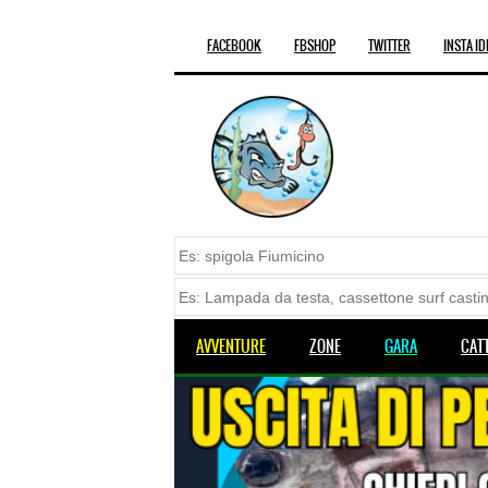
FACEBOOK
FBSHOP
TWITTER
INSTA ID
AVVENTURE
ZONE
GARA
CAT