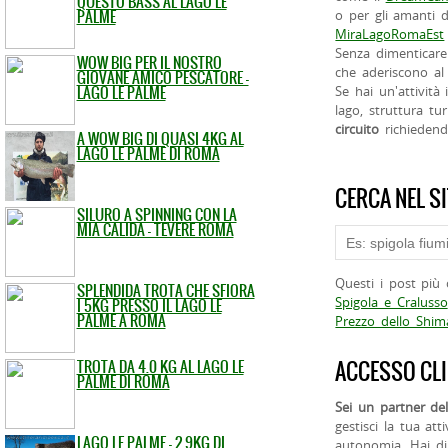
QUESTO BASS AL LAGO LE
PALME
o per gli amanti d
MiraLagoRomaEst
Senza dimenticare
WOW BIG PER IL NOSTRO
che aderiscono al 
GIOVANE AMICO PESCATORE -
LAGO LE PALME
Se hai un'attività
lago, struttura tur
circuito
richieden
A WOW BIG DI QUASI 4KG AL
LAGO LE PALME DI ROMA
CERCA NEL S
SILURO A SPINNING CON LA
MIA CALIDA - TEVERE ROMA
Questi i post più 
SPLENDIDA TROTA CHE SFIORA
Spigola e Cralusso
I 5KG PRESSO IL LAGO LE
PALME A ROMA
Prezzo dello Shi
TROTA DA 4.0 KG AL LAGO LE
ACCESSO CLI
PALME DI ROMA
Sei un partner del
gestisci la tua att
LAGO LE PALME - 2.9KG DI
autonomia. Hai di