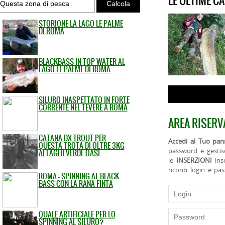
LE ULTIME C
STORIONE LA LAGO LE PALME
DI ROMA
BLACKBASS IN TOP WATER AL
LAGO LE PALME DI ROMA
SILURO INASPETTATO IN FORTE
CORRENTE NEL TEVERE A ROMA
AREA RISERV
CATANA DX TROUT PER
Accedi al Tuo pann
QUESTA TROTA DI OLTRE 3KG
password e gestis
AI LAGHI VERDE OASI
le
INSERZIONI
ins
ricordi login e pa
ROMA - SPINNING AL BLACK
BASS CON LA RANA FINTA
QUALE ARTIFICIALE PER LO
SPINNING AL SILURO?