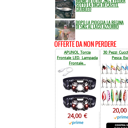
BREME DI OLTRE 2KG A FEEDER
SOTTO LA DIGA DI CASTEL
GIUBILEO
DOPO LA PIOGGIA LA REGINA
DI 5KG AL LAGO AZZURRO
OFFERTE DA NON PERDERE
APUNOL Torcia
30 Pezzi Cucch
Frontale LED, Lampada
Pesca Esc
Frontale...
20,00
24,00 €