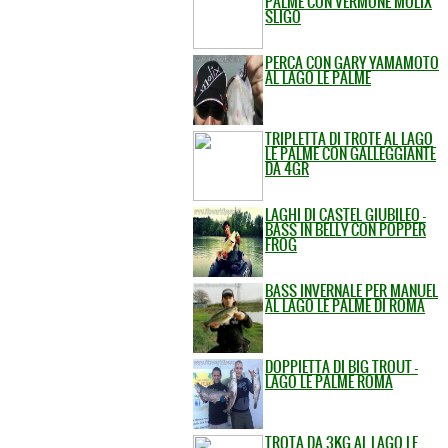
PALME CON VERMONE MOLIX
SLIGO
PERCA CON GARY YAMAMOTO
AL LAGO LE PALME
TRIPLETTA DI TROTE AL LAGO
LE PALME CON GALLEGGIANTE
DA 4GR
LAGHI DI CASTEL GIUBILEO -
BASS IN BELLY CON POPPER
FROG
BASS INVERNALE PER MANUEL
AL LAGO LE PALME DI ROMA
DOPPIETTA DI BIG TROUT -
LAGO LE PALME ROMA
TROTA DA 3KG AL LAGO LE