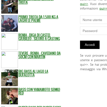
TROTA
qui>>
. Vuoi diven
informazioni
qui>
PRIMO TROTA DA 1.500 KG A
LAGHI LE PALME
ROMA - DIGA DI CASTEL
GIUBILEO - SILURO A CASTING
TEVERE - ROMA - CAVEDANO DA
Se vuoi provare u
50CM CON MARTIN
utente e passwor
qui>>. Se hai pro
messaggio via Wh
BIG BASS AL LAGO LA
BUFALOTTA
BASS CON YAMAMOTO SENKO
RED