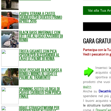
CARPA STRANA A CASTEL
GIUBILEO PER QUESTO PRIMO
APRILE 2016
BLACK BASS INVERNALE CON
LIFT TAIL AL LAGO AZZURRO DI
ROMA
GARA GRATUI
Partecipa con la T
TROTA GIGANTE CON PICA
SPOON PER ALESSANDRA AL
Vedi i pescatori in
LAGO LE PALME DI ROMA
Inserisci 
DOVE PESCARE BLACK BASS A
acquisto 
ROMA? MIRKO AL LAGO LE
PALME AL TRAMONTO
sportiva 
prodotti che vuoi
qui>>
.
SPINNING SOTTO LA DIGA DI
Anche su
Decathl
CASTEL GIUBILEO CON PERCA
FINALE
spendere nel più g
I buoni acquisto 
le strutture turist
XBAIT STRAIGHTWORM PER
come il
DreamCam