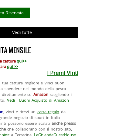
Vedi tutte
TA MENSILE
ua cattura
qui>>
 gara
qui >>
I Premi Vinti
la tua cattura migliore e vinci buoni
da spendere nel mondo della pesca
o direttamente su
Amazon
scegliendo i
 tu.
Vedi i Buoni Acquisto di Amazon
on
, vinci e ricevi un
carta regalo
da
rande negozio di sport in Italia.
vinti possono essere scalati
anche presso
iche
che collaborano con il nostro sito,
ping
a Terracina,
LeGhiandeGuestHouse