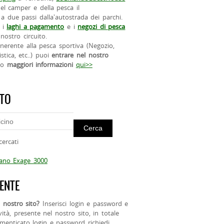
el camper e della pesca il
a due passi dalla'autostrada dei parchi.
 i
laghi a pagamento
e i
negozi di pesca
nostro circuito.
 inerente alla pesca sportiva (Negozio,
istica, etc..) puoi
entrare nel nostro
do
maggiori informazioni
qui>>
ITO
cercati
mano Exage 3000
ENTE
 nostro sito?
Inserisci login e password e
ività, presente nel nostro sito, in totale
menticato login e password richiedi