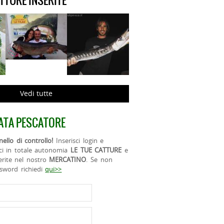
ATTURE INSERITE
Vedi tutte
ATA PESCATORE
ello di controllo!
Inserisci login e
ci in totale autonomia
LE TUE CATTURE
e
erite nel nostro
MERCATINO
. Se non
ssword richiedi
qui>>