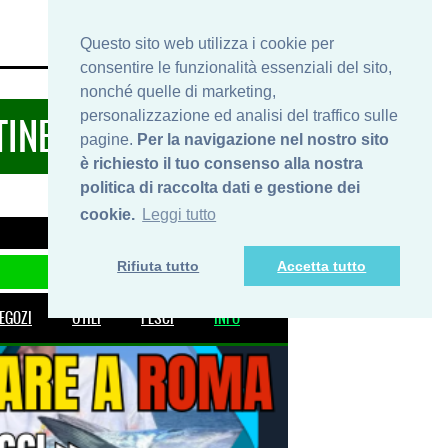
HOME
INFO
SHOP
PRIVACY
Questo sito web utilizza i cookie per
consentire le funzionalità essenziali del sito,
nonché quelle di marketing,
personalizzazione ed analisi del traffico sulle
TINERARIDIPESCA.IT
pagine.
Per la navigazione nel nostro sito
è richiesto il tuo consenso alla nostra
politica di raccolta dati e gestione dei
cookie.
Leggi tutto
Rifiuta tutto
Accetta tutto
EGOZI
UTILI
PESCI
INFO