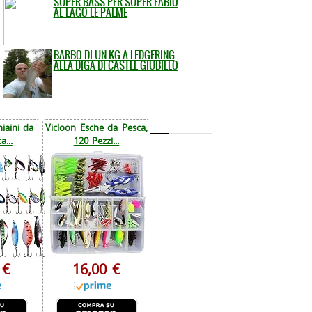
SUPER BASS PER SUPER FABIO
AL LAGO LE PALME
BARBO DI UN KG A LEDGERING
ALLA DIGA DI CASTEL GIUBILEO
iaini da
Vicloon Esche da Pesca,
a...
120 Pezzi...
 €
16,00 €