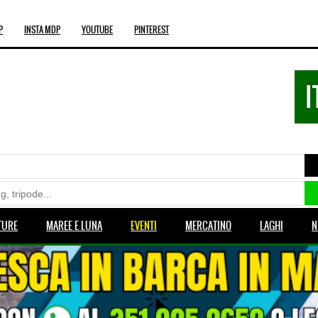
P
INSTA MDP
YOUTUBE
PINTEREST
I
TURE
MAREE E LUNA
EVENTI
MERCATINO
LAGHI
N