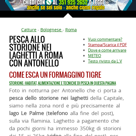
Catture
-
Bolognese
-
Roma
PESCA ALLO
Vuoi commentare?
STORIONE NEI
Stampa/Scarica il PDF
Dove e come arrivare
LAGHETTI A ROMA
METEO
CON ANTONELLO
Testo rivisto da L.V
COME ESCA UN FORMAGGINO TIGRE
STORIONE: HABITAT, ALIMENTAZIONE E TECNICHE DI PESCA IN QUESTA PAGINA
Foto in notturna per Antonello che ci porta a
pesca dello storione nei laghetti
della Capitale,
siamo nella zona nord e più precisamente al
lago Le Palme
(
telefono
alla fine del post),
sulla via flaminia. Laghetto a pagamento che
da pochi giorni ha immesso 350kg di storioni
dai 15 ai 26kg (
video
alla fine del post), per