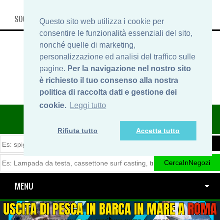
SOCIAL, INFO & SHOP
Questo sito web utilizza i cookie per
consentire le funzionalità essenziali del sito,
nonché quelle di marketing,
personalizzazione ed analisi del traffico sulle
pagine.
Per la navigazione nel nostro sito
è richiesto il tuo consenso alla nostra
politica di raccolta dati e gestione dei
cookie.
Leggi tutto
ITINERARIDIPESCA.IT
Rifiuta tutto
Accetta tutto
MENU