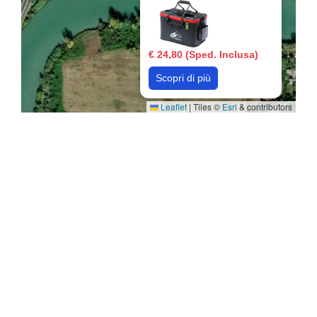
€ 24,80 (Sped. Inclusa)
Scopri di più
Leaflet
|
Tiles ©
Esri
& contributors