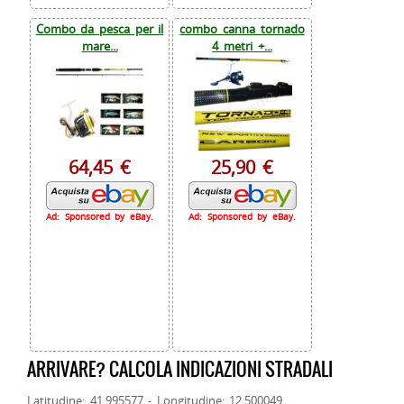
Combo da pesca per il
combo canna tornado
mare...
4 metri +...
64,45 €
25,90 €
Ad: Sponsored by eBay.
Ad: Sponsored by eBay.
ARRIVARE? CALCOLA INDICAZIONI STRADALI
Latitudine: 41.995577 - Longitudine: 12.500049