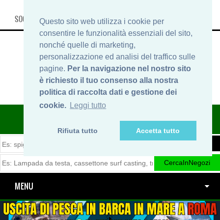
SOCIAL, INFO & SHOP
Questo sito web utilizza i cookie per
consentire le funzionalità essenziali del sito,
nonché quelle di marketing,
personalizzazione ed analisi del traffico sulle
pagine.
Per la navigazione nel nostro sito
è richiesto il tuo consenso alla nostra
politica di raccolta dati e gestione dei
cookie.
Leggi tutto
ITINERARIDIPESCA.IT
Rifiuta tutto
Accetta tutto
MENU