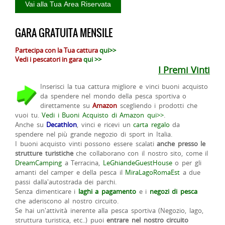
GARA GRATUITA MENSILE
Partecipa con la Tua cattura
qui>>
Vedi i pescatori in gara
qui >>
I Premi Vinti
Inserisci la tua cattura migliore e vinci buoni acquisto
da spendere nel mondo della pesca sportiva o
direttamente su
Amazon
scegliendo i prodotti che
vuoi tu.
Vedi i Buoni Acquisto di Amazon qui>>
.
Anche su
Decathlon
, vinci e ricevi un
carta regalo
da
spendere nel più grande negozio di sport in Italia.
I buoni acquisto vinti possono essere scalati
anche presso le
strutture turistiche
che collaborano con il nostro sito, come il
DreamCamping
a Terracina,
LeGhiandeGuestHouse
o per gli
amanti del camper e della pesca il
MiraLagoRomaEst
a due
passi dalla'autostrada dei parchi.
Senza dimenticare i
laghi a pagamento
e i
negozi di pesca
che aderiscono al nostro circuito.
Se hai un'attività inerente alla pesca sportiva (Negozio, lago,
struttura turistica, etc..) puoi
entrare nel nostro circuito