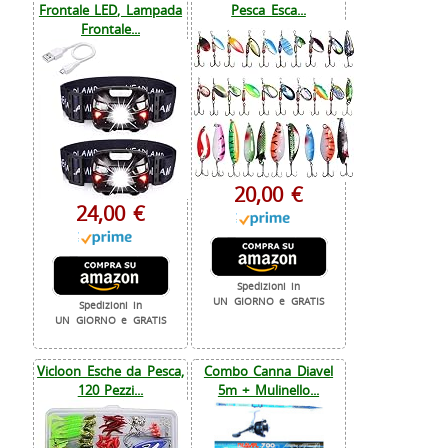
Frontale LED, Lampada
Pesca Esca...
Frontale...
20,00 €
24,00 €
Spedizioni in
UN GIORNO e GRATIS
Spedizioni in
UN GIORNO e GRATIS
Vicloon Esche da Pesca,
Combo Canna Diavel
120 Pezzi...
5m + Mulinello...