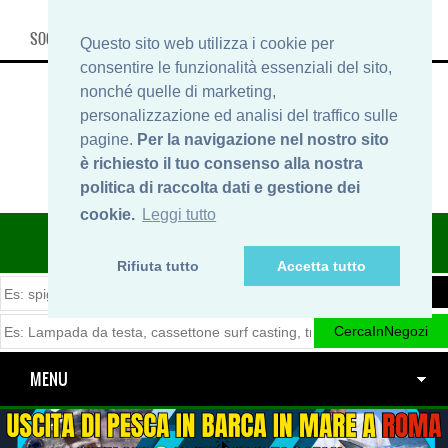
SOCIAL, INFO & SHOP
Questo sito web utilizza i cookie per
consentire le funzionalità essenziali del sito,
nonché quelle di marketing,
personalizzazione ed analisi del traffico sulle
pagine.
Per la navigazione nel nostro sito
è richiesto il tuo consenso alla nostra
politica di raccolta dati e gestione dei
cookie.
Leggi tutto
ITINERARIDIPESCA.IT
Rifiuta tutto
Accetta tutto
MENU