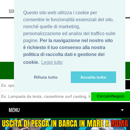
SOCIAL, INFO & SHOP
Questo sito web utilizza i cookie per
consentire le funzionalità essenziali del sito,
nonché quelle di marketing,
personalizzazione ed analisi del traffico sulle
pagine.
Per la navigazione nel nostro sito
è richiesto il tuo consenso alla nostra
politica di raccolta dati e gestione dei
cookie.
Leggi tutto
ITINERARIDIPESCA.IT
Rifiuta tutto
Accetta tutto
MENU