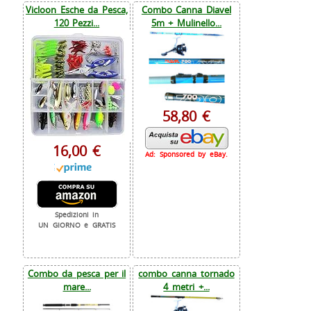
Vicloon Esche da Pesca,
Combo Canna Diavel
120 Pezzi...
5m + Mulinello...
58,80 €
16,00 €
Ad: Sponsored by eBay.
Spedizioni in
UN GIORNO e GRATIS
Combo da pesca per il
combo canna tornado
mare...
4 metri +...