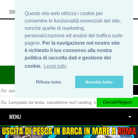
SOCIAL, INFO & SHOP
Questo sito web utilizza i cookie per
consentire le funzionalità essenziali del sito,
nonché quelle di marketing,
personalizzazione ed analisi del traffico sulle
pagine.
Per la navigazione nel nostro sito
è richiesto il tuo consenso alla nostra
politica di raccolta dati e gestione dei
cookie.
Leggi tutto
ITINERARIDIPESCA.IT
Rifiuta tutto
Accetta tutto
MENU