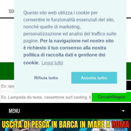
SOCIAL, INFO & SHOP
Questo sito web utilizza i cookie per
consentire le funzionalità essenziali del sito,
nonché quelle di marketing,
personalizzazione ed analisi del traffico sulle
pagine.
Per la navigazione nel nostro sito
è richiesto il tuo consenso alla nostra
politica di raccolta dati e gestione dei
cookie.
Leggi tutto
ITINERARIDIPESCA.IT
Rifiuta tutto
Accetta tutto
MENU